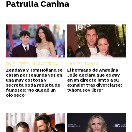
Patrulla Canina
EN SURREY, INGLATERRA
JAMES HAVEN
Zendaya y Tom Holland se
El hermano de Angelina
casan por segunda vez en
Jolie declara que es gay
una muy costosa y
en un directo junto a su
secreta boda repleta de
exmujer tras divorciarse:
famosos: "No quedó un
"Ahora soy libre"
ojo seco"