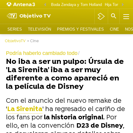
Boda Zendaya y Tom Holland
Hija Tom Cruise 
Objetivo TV
SERIES
TELEVISIÓN
PREMIOS Y FESTIVALES
CINE
NOS
ObjetivoTV
» Cine
Podría haberlo cambiado todo
No iba a ser un pulpo: Úrsula de
'La Sirenita' iba a ser muy
diferente a como apareció en
la película de Disney
Con el anuncio del nuevo remake de
'
La Sirenita
' ha regresado el cariño de
los fans por
la historia original
. Por
ello, en la convención
D23 de Disney
,