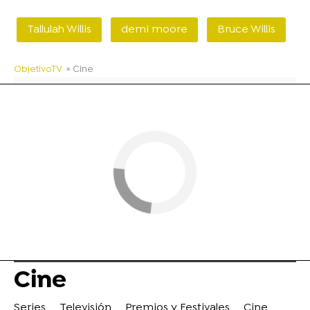
Tallulah Willis
demi moore
Bruce Willis
ObjetivoTV
» Cine
Cine
Series
Televisión
Premios y Festivales
Cine