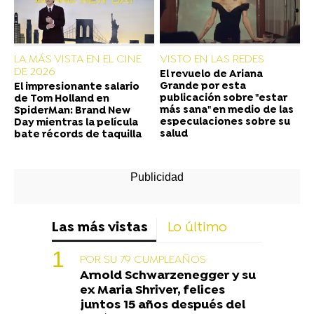
LA MÁS VISTA EN EL CINE
VISTO EN LAS REDES
DE 2026
El revuelo de Ariana
Grande por esta
El impresionante salario
publicación sobre "estar
de Tom Holland en
más sana" en medio de las
SpiderMan: Brand New
especulaciones sobre su
Day mientras la película
salud
bate récords de taquilla
Las más vistas
Lo último
POR SU 79 CUMPLEAÑOS
Arnold Schwarzenegger y su
ex Maria Shriver, felices
juntos 15 años después del