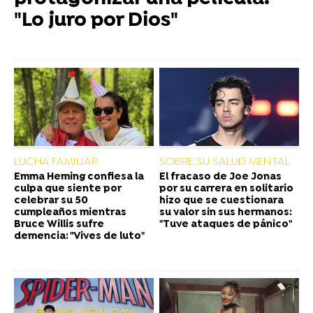
"Lo juro por Dios"
LUCHA FAMILIAR
SOBRE SU SALUD MENTAL
Emma Heming confiesa la
El fracaso de Joe Jonas
culpa que siente por
por su carrera en solitario
celebrar su 50
hizo que se cuestionara
cumpleaños mientras
su valor sin sus hermanos:
Bruce Willis sufre
"Tuve ataques de pánico"
demencia: "Vives de luto"