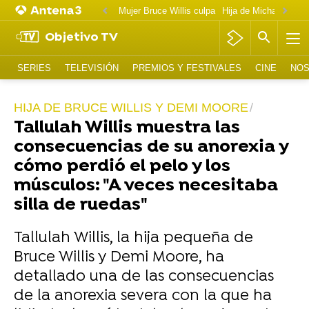
Mujer Bruce Willis culpa
Objetivo TV
SERIES
TELEVISIÓN
PREMIOS Y FESTIVALES
CINE
NOS
HIJA DE BRUCE WILLIS Y DEMI MOORE
Tallulah Willis muestra las
consecuencias de su anorexia y
cómo perdió el pelo y los
músculos: "A veces necesitaba
silla de ruedas"
Tallulah Willis, la hija pequeña de
Bruce Willis y Demi Moore, ha
detallado una de las consecuencias
de la anorexia severa con la que ha