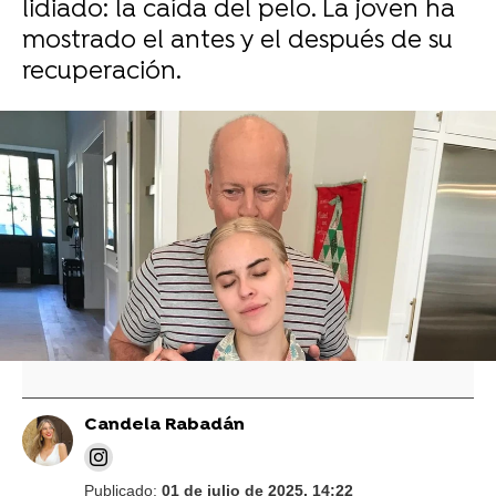
lidiado: la caída del pelo. La joven ha
mostrado el antes y el después de su
recuperación.
Vídeo: Reuters | Foto: Instagram @buuski
La hija de Demi Moore, Tallulah, habla de
cómo lidió con Ashton Kutcher y su
divorcio: "Cómo superar a un ex
padrastro"
Candela Rabadán
Publicado:
01 de julio de 2025, 14:22