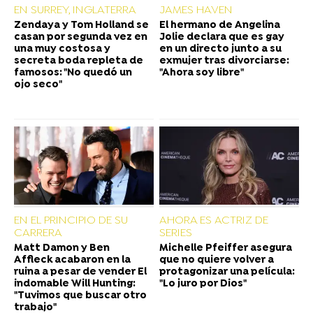
EN SURREY, INGLATERRA
JAMES HAVEN
Zendaya y Tom Holland se
El hermano de Angelina
casan por segunda vez en
Jolie declara que es gay
una muy costosa y
en un directo junto a su
secreta boda repleta de
exmujer tras divorciarse:
famosos: "No quedó un
"Ahora soy libre"
ojo seco"
EN EL PRINCIPIO DE SU
AHORA ES ACTRIZ DE
CARRERA
SERIES
Matt Damon y Ben
Michelle Pfeiffer asegura
Affleck acabaron en la
que no quiere volver a
ruina a pesar de vender El
protagonizar una película:
indomable Will Hunting:
"Lo juro por Dios"
"Tuvimos que buscar otro
trabajo"