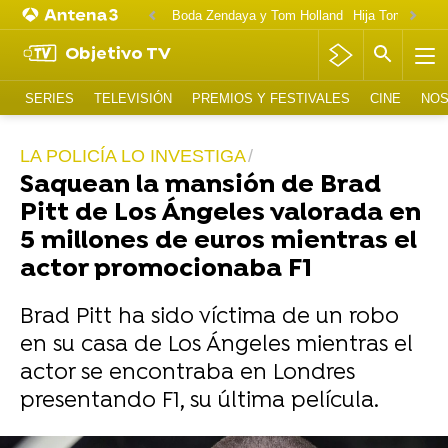
Boda Zendaya y Tom Holland
Hija Tom Cruise 
Objetivo TV
SERIES
TELEVISIÓN
PREMIOS Y FESTIVALES
CINE
NOS
LA POLICÍA LO INVESTIGA
Saquean la mansión de Brad
Pitt de Los Ángeles valorada en
5 millones de euros mientras el
actor promocionaba F1
Brad Pitt ha sido víctima de un robo
en su casa de Los Ángeles mientras el
actor se encontraba en Londres
presentando F1, su última película.