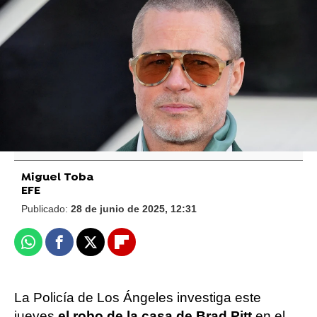
Reuters
Brad Pitt confiesa que vivió su "época más
insana" antes de que esta película lo
salvara: Fumando marihuana y sin comer
Miguel Toba
EFE
Publicado:
28 de junio de 2025, 12:31
Whatsapp
Facebook
X
Flipboard
La Policía de Los Ángeles investiga este
jueves
el robo de la casa de Brad Pitt
en el