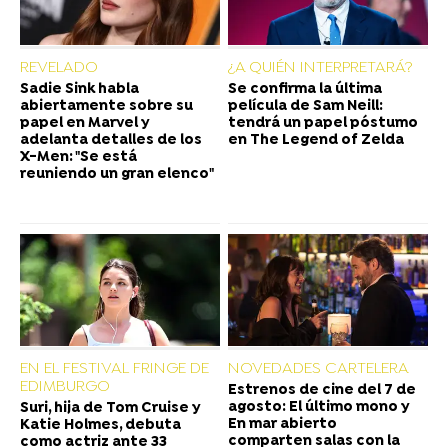
REVELADO
¿A QUIÉN INTERPRETARÁ?
Sadie Sink habla
Se confirma la última
abiertamente sobre su
película de Sam Neill:
papel en Marvel y
tendrá un papel póstumo
adelanta detalles de los
en The Legend of Zelda
X-Men: "Se está
reuniendo un gran elenco"
EN EL FESTIVAL FRINGE DE
NOVEDADES CARTELERA
EDIMBURGO
Estrenos de cine del 7 de
agosto: El último mono y
Suri, hija de Tom Cruise y
En mar abierto
Katie Holmes, debuta
comparten salas con la
como actriz ante 33