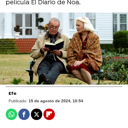
película El Diario de Noa.
Foto de Cordon Press
El director de El Diario de Noa pide perdón
a Ryan Gosling y Rachel McAdams por
este feo años después: "Me pilló en un mal
día"
Efe
Publicado:
15 de agosto de 2024, 10:54
Whatsapp
Facebook
X
Flipboard