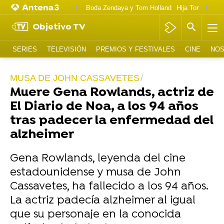
Boda Zendaya y Tom Holland
Hija Tom Cruise 
Objetivo TV
SERIES
TELEVISIÓN
PREMIOS Y FESTIVALES
CINE
NOS
MUSA DE JOHN CASSAVETES
Muere Gena Rowlands, actriz de
El Diario de Noa, a los 94 años
tras padecer la enfermedad del
alzheimer
Gena Rowlands, leyenda del cine
estadounidense y musa de John
Cassavetes, ha fallecido a los 94 años.
La actriz padecía alzheimer al igual
que su personaje en la conocida