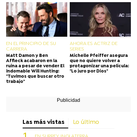
EN EL PRINCIPIO DE SU
AHORA ES ACTRIZ DE
CARRERA
SERIES
Matt Damon y Ben
Michelle Pfeiffer asegura
Affleck acabaron en la
que no quiere volver a
ruina a pesar de vender El
protagonizar una película:
indomable Will Hunting:
"Lo juro por Dios"
"Tuvimos que buscar otro
trabajo"
Las más vistas
Lo último
EN SURREY, INGLATERRA