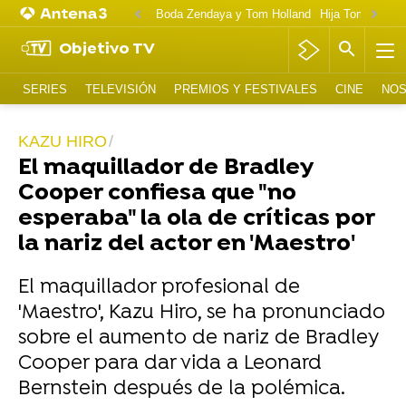
Boda Zendaya y Tom Holland
Hija Tom Cruise 
Objetivo TV
SERIES
TELEVISIÓN
PREMIOS Y FESTIVALES
CINE
NOS
KAZU HIRO
El maquillador de Bradley
Cooper confiesa que "no
esperaba" la ola de críticas por
la nariz del actor en 'Maestro'
El maquillador profesional de
'Maestro', Kazu Hiro, se ha pronunciado
sobre el aumento de nariz de Bradley
Cooper para dar vida a Leonard
Bernstein después de la polémica.