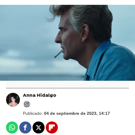
Bradley Cooper comparte el relato más
sincero sobre su adicción a las drogas:
"Pensaba que me iba a morir"
Bradley Cooper, marcado por la muerte de su
padre, habla de los errores que ha aprendido
para criar a su hija: "Murió en mis brazos"
Anna Hidalgo
Publicado:
04 de septiembre de 2023, 14:17
Whatsapp
Facebook
X
Flipboard