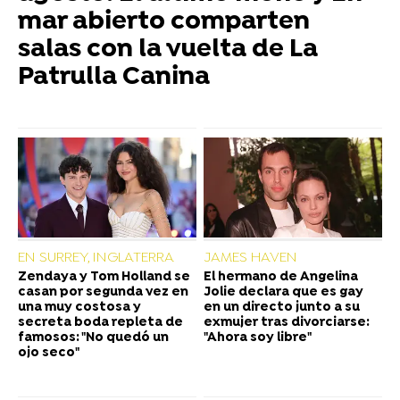
mar abierto comparten
salas con la vuelta de La
Patrulla Canina
EN SURREY, INGLATERRA
JAMES HAVEN
Zendaya y Tom Holland se
El hermano de Angelina
casan por segunda vez en
Jolie declara que es gay
una muy costosa y
en un directo junto a su
secreta boda repleta de
exmujer tras divorciarse:
famosos: "No quedó un
"Ahora soy libre"
ojo seco"