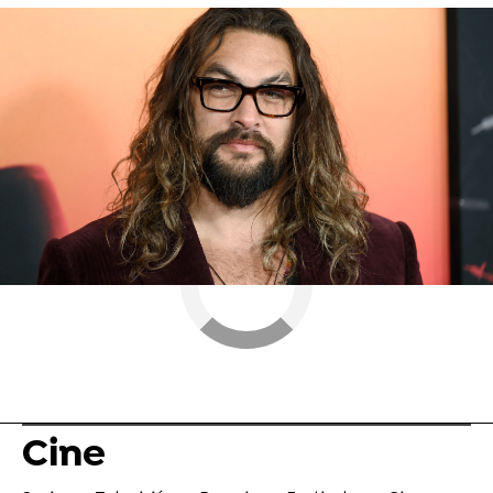
Jason Momoa
Fast and Furious
Aquaman
ObjetivoTV
» Cine
Cine