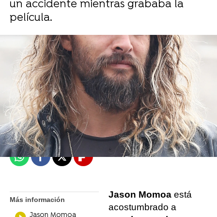
un accidente mientras grababa la
película.
Daniel Gómez
Madrid
Publicado:
25 de mayo de 2022, 12:09
Whatsapp
Facebook
X
Flipboard
Jason Momoa
está
Más información
acostumbrado a
Jason Momoa