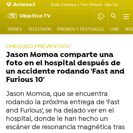
Boda Zendaya y Tom Holland
Hija Tom Cruise 
Objetivo TV
SERIES
TELEVISIÓN
PREMIOS Y FESTIVALES
CINE
NOS
CHEQUEO PREVENTIVO
Jason Momoa comparte una
foto en el hospital después de
un accidente rodando 'Fast and
Furious 10'
Jason Momoa, que se encuentra
rodando la próxima entrega de 'Fast
and Furious', se ha dejado ver en el
hospital, donde le han hecho un
escáner de resonancia magnética tras