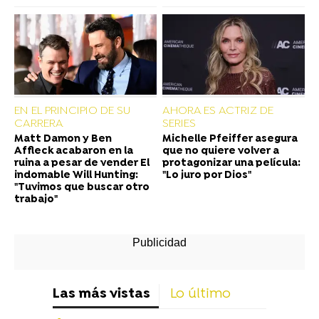
EN EL PRINCIPIO DE SU
AHORA ES ACTRIZ DE
CARRERA
SERIES
Matt Damon y Ben
Michelle Pfeiffer asegura
Affleck acabaron en la
que no quiere volver a
ruina a pesar de vender El
protagonizar una película:
indomable Will Hunting:
"Lo juro por Dios"
"Tuvimos que buscar otro
trabajo"
Las más vistas
Lo último