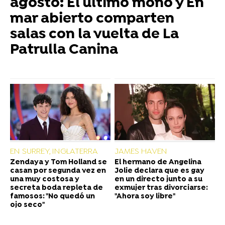
agosto: El último mono y En
mar abierto comparten
salas con la vuelta de La
Patrulla Canina
EN SURREY, INGLATERRA
JAMES HAVEN
Zendaya y Tom Holland se
El hermano de Angelina
casan por segunda vez en
Jolie declara que es gay
una muy costosa y
en un directo junto a su
secreta boda repleta de
exmujer tras divorciarse:
famosos: "No quedó un
"Ahora soy libre"
ojo seco"