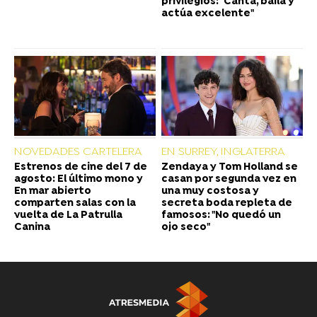
privilegios: "Canta, baila y
actúa excelente"
NOVEDADES CARTELERA
EN SURREY, INGLATERRA
Estrenos de cine del 7 de
Zendaya y Tom Holland se
agosto: El último mono y
casan por segunda vez en
En mar abierto
una muy costosa y
comparten salas con la
secreta boda repleta de
vuelta de La Patrulla
famosos: "No quedó un
Canina
ojo seco"