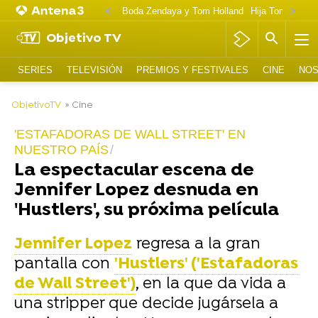
Boda Zendaya y Tom Holland
Hija Tom Cruise 
Objetivo TV
SERIES
TELEVISIÓN
PREMIOS Y FESTIVALES
CINE
NOS
-
ObjetivoTV
» Cine
'ESTAFADORAS DE WALL STREET' EN
NUESTRO PAÍS
La espectacular escena de
Jennifer Lopez desnuda en
'Hustlers', su próxima película
Jennifer Lopez
regresa a la gran
pantalla con
'Hustlers' ('Estafadoras
de Wall Street')
, en la que da vida a
una stripper que decide jugársela a