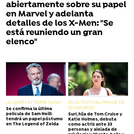
abiertamente sobre su papel
en Marvel y adelanta
detalles de los X-Men: "Se
está reuniendo un gran
elenco"
¿A QUIÉN INTERPRETARÁ?
EN EL FESTIVAL FRINGE DE
EDIMBURGO
Se confirma la última
película de Sam Neill:
Suri, hija de Tom Cruise y
tendrá un papel póstumo
Katie Holmes, debuta
en The Legend of Zelda
como actriz ante 33
personas y alejada de