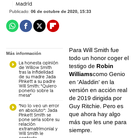
Madrid
Publicado:
06 de octubre de 2020, 15:33
Whatsapp
Facebook
X
Flipboard
Para Will Smith fue
Más información
todo un honor coger el
La honesta opinión
testigo de
Robin
de Willow Smith
tras la infidelidad
Williams
como Genio
de su madre Jada
en 'Aladdin' en la
Pinkett a su padre
Will Smith: "Quiero
versión en acción real
ponerlo sobre la
mesa"
de 2019 dirigida por
Guy Ritchie. Pero es
"No lo veo un error
en absoluto": Jada
que ahora hay algo
Pinkett Smith se
pone seria sobre su
más que les une para
relación
extramatrimonial y
siempre.
Will Smith le