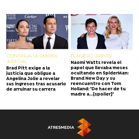
CONTINUA LA GUERRA
EL NUEVO 'JARVIS'
JUDICIAL
Naomi Watts revela el
papel que llevaba meses
Brad Pitt exige a la
ocultando en SpiderMan:
justicia que obligue a
Brand New Day y su
Angelina Jolie a revelar
reencuentro con Tom
sus ingresos tras acusarlo
Holland: "De hacer de tu
de arruinar su carrera
madre a...[spoiler]"