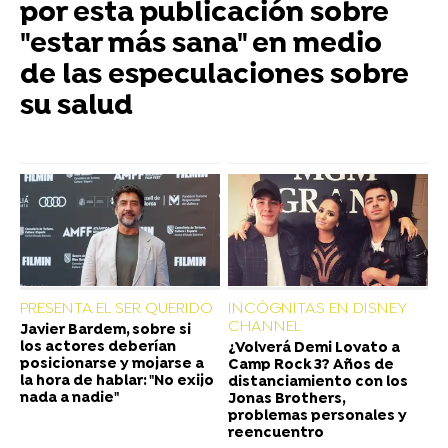
por esta publicación sobre
"estar más sana" en medio
de las especulaciones sobre
su salud
PRESENTA EL SER QUERIDO
INCÓGNITAS EN DISNEY
CHANNEL
Javier Bardem, sobre si
los actores deberían
¿Volverá Demi Lovato a
posicionarse y mojarse a
Camp Rock 3? Años de
la hora de hablar: "No exijo
distanciamiento con los
nada a nadie"
Jonas Brothers,
problemas personales y
reencuentro