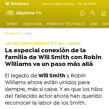
Ariana Grande discurso
Objetivo TV
SERIES
TELEVISIÓN
PREMIOS Y FESTIVALES
CINE
NOS
ObjetivoTV
» Cine
UN RECONOCIMIENTO A SU LABOR
La especial conexión de la
familia de Will Smith con Robin
Williams va un paso más allá
El legado de
Will Smith
y Robin
Williams ahora están unidos para
siempre, más si cabe. Y es que los hijos
del fallecido actor ahora han querido
reconocer la labor de los Smith.