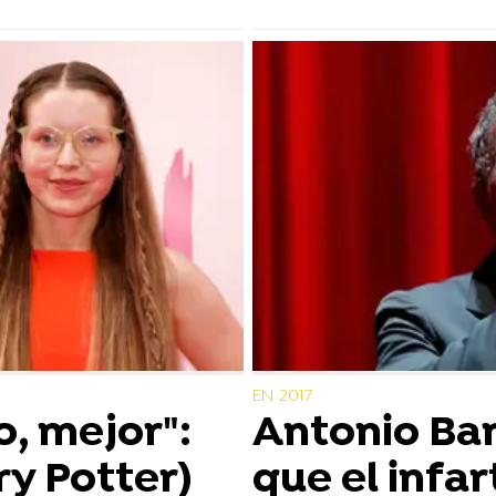
EN 2017
, mejor":
Antonio Ba
ry Potter)
que el infar