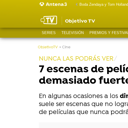
Boda Zendaya y Tom Hollan
Objetivo TV
SERIES
TELEVISIÓN
PREMIOS Y FESTIVA
-
ObjetivoTV
» Cine
NUNCA LAS PODRÁS VER
7 escenas de pel
demasiado fuerte
En algunas ocasiones a los
di
suele ser escenas que no log
de películas que nunca podrás