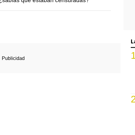
, ¿sabías que estaban censuradas?
L