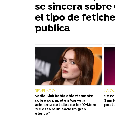
se sincera sobre
el tipo de fetich
publica
REVELADO
¿A Q
Sadie Sink habla abiertamente
Se co
sobre su papel en Marvel y
Sam N
adelanta detalles de los X-Men:
póstu
"Se está reuniendo un gran
elenco"