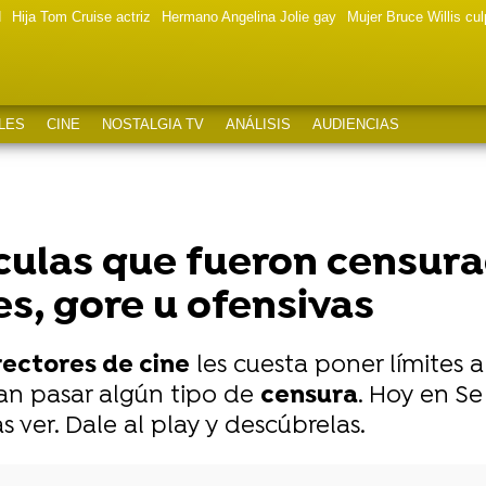
d
Hija Tom Cruise actriz
Hermano Angelina Jolie gay
Mujer Bruce Willis cu
LES
CINE
NOSTALGIA TV
ANÁLISIS
AUDIENCIAS
ículas que fueron censura
s, gore u ofensivas
rectores de cine
les cuesta poner límites a 
ran pasar algún tipo de
censura
. Hoy en S
 ver. Dale al play y descúbrelas.