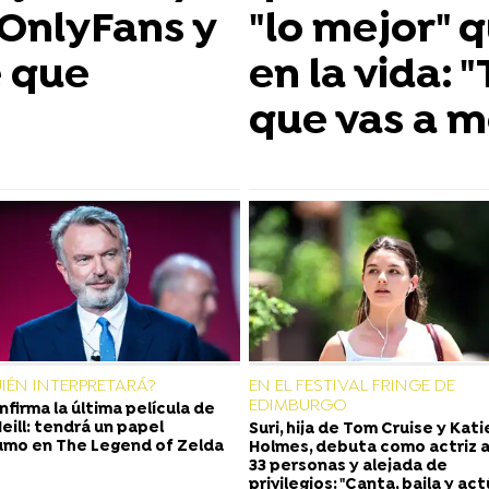
 OnlyFans y
"lo mejor" 
e que
en la vida: 
que vas a m
UIÉN INTERPRETARÁ?
EN EL FESTIVAL FRINGE DE
EDIMBURGO
nfirma la última película de
eill: tendrá un papel
Suri, hija de Tom Cruise y Kati
mo en The Legend of Zelda
Holmes, debuta como actriz 
33 personas y alejada de
privilegios: "Canta, baila y ac