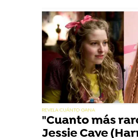
REVELA CUÁNTO GANA
"Cuanto más raro
Jessie Cave (Har