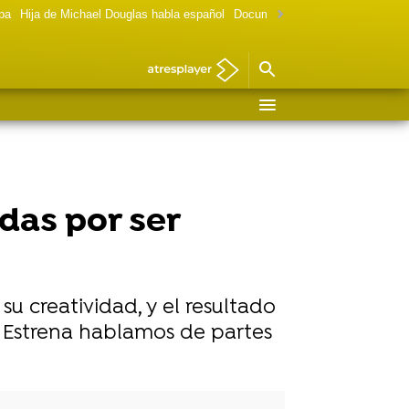
lpa
Hija de Michael Douglas habla español
Documental Las chicas Gilmore
das por ser
su creatividad, y el resultado
e Estrena hablamos de partes