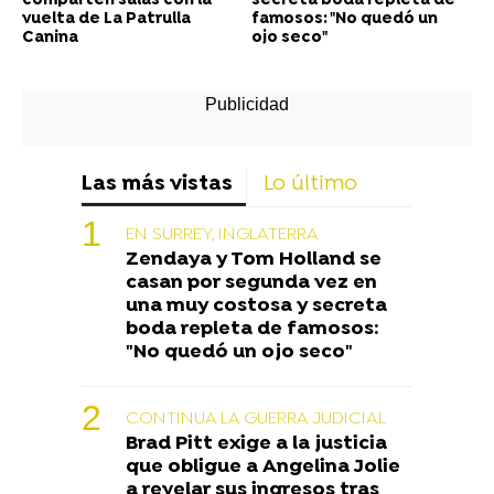
comparten salas con la
secreta boda repleta de
vuelta de La Patrulla
famosos: "No quedó un
Canina
ojo seco"
Las más vistas
Lo último
EN SURREY, INGLATERRA
Zendaya y Tom Holland se
casan por segunda vez en
una muy costosa y secreta
boda repleta de famosos:
"No quedó un ojo seco"
CONTINUA LA GUERRA JUDICIAL
Brad Pitt exige a la justicia
que obligue a Angelina Jolie
a revelar sus ingresos tras