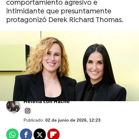
comportamiento agresivo e
intimidante que presuntamente
protagonizó Derek Richard Thomas.
El criticado vídeo de Rumer Willis dando el
pecho a su hija de 3 años: Así responde a
la polémica
Helena con Hache
Publicado:
02 de junio de 2026, 12:23
Whatsapp
Facebook
X
Flipboard