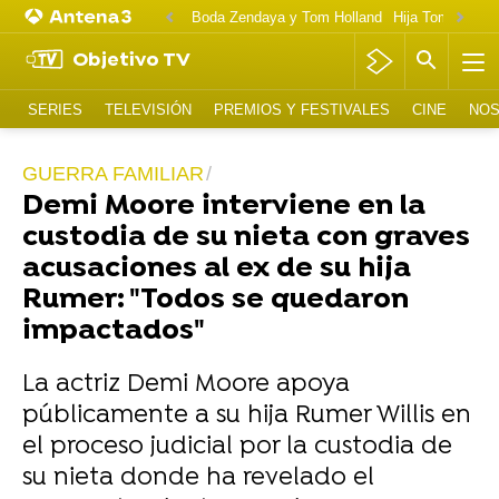
Boda Zendaya y Tom Holland
Hija Tom Cruise 
Objetivo TV
SERIES
TELEVISIÓN
PREMIOS Y FESTIVALES
CINE
NOS
GUERRA FAMILIAR
Demi Moore interviene en la
custodia de su nieta con graves
acusaciones al ex de su hija
Rumer: "Todos se quedaron
impactados"
La actriz Demi Moore apoya
públicamente a su hija Rumer Willis en
el proceso judicial por la custodia de
su nieta donde ha revelado el