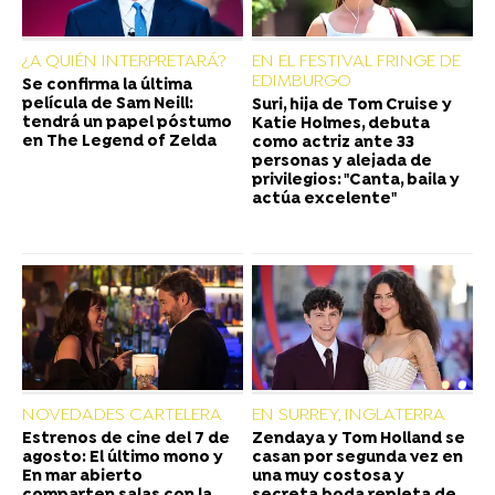
¿A QUIÉN INTERPRETARÁ?
EN EL FESTIVAL FRINGE DE
EDIMBURGO
Se confirma la última
película de Sam Neill:
Suri, hija de Tom Cruise y
tendrá un papel póstumo
Katie Holmes, debuta
en The Legend of Zelda
como actriz ante 33
personas y alejada de
privilegios: "Canta, baila y
actúa excelente"
NOVEDADES CARTELERA
EN SURREY, INGLATERRA
Estrenos de cine del 7 de
Zendaya y Tom Holland se
agosto: El último mono y
casan por segunda vez en
En mar abierto
una muy costosa y