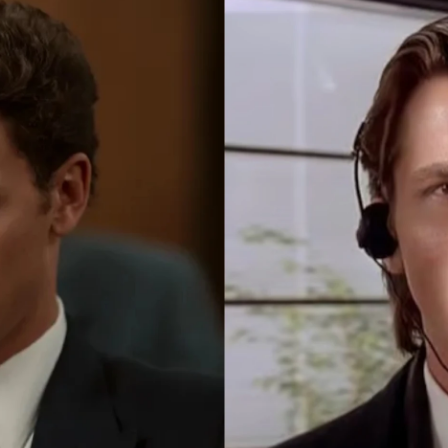
eacción al enseñar su pene real en los hermanos Me
Whatsapp
Facebook
X
Flipboa
32