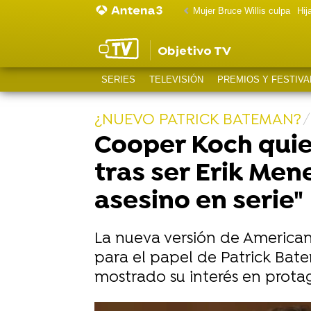
Mujer Bruce Willis culpa
Hij
Objetivo TV
SERIES
TELEVISIÓN
PREMIOS Y FESTIVA
¿NUEVO PATRICK BATEMAN?
Cooper Koch quie
tras ser Erik Men
asesino en serie"
La nueva versión de American
para el papel de Patrick Bat
mostrado su interés en protag