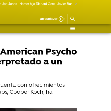
o Joe Jonas
Homer hijo Richard Gere
Javier Bardem política
Marilyn Monr
a American Psycho
erpretado a un
cuenta con ofrecimientos
uos, Cooper Koch, ha