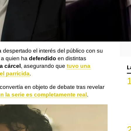
la temporada ha sido
la irrupción del actor
el en la nueva entrega de
Monstruos
, la
 sobre asesinos famosos
lix.
a despertado el interés del público con su
, a quien ha
defendido
en distintas
la cárcel
, asegurando que
tuvo una
L
l parricida
.
convertía en objeto de debate tras revelar
n la serie es completamente real
.