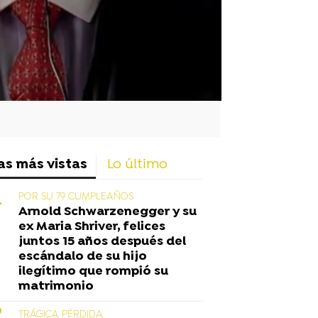
as más vistas
Lo último
POR SU 79 CUMPLEAÑOS
Arnold Schwarzenegger y su
ex Maria Shriver, felices
juntos 15 años después del
escándalo de su hijo
ilegítimo que rompió su
matrimonio
TRÁGICA PÉRDIDA