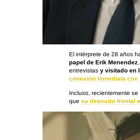
Una de las sorpresas de 
Cooper Koch
tras su pap
antología de Ryan Murphy
estadounidenses para Netf
El intérprete de 28 años h
papel de Erik Menendez
entrevistas
y visitado en 
conexión inmediata con e
Incluso, recientemente se 
que
su desnudo frontal e