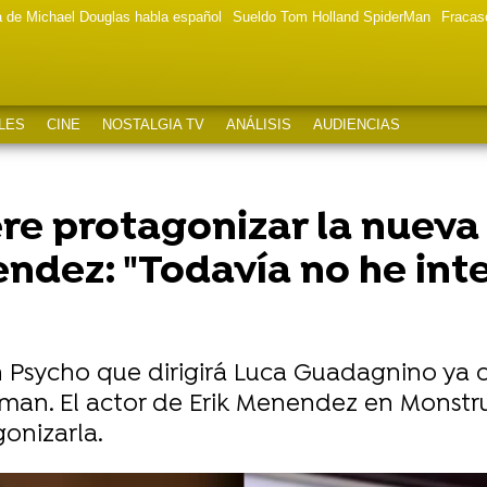
a de Michael Douglas habla español
Sueldo Tom Holland SpiderMan
Fracas
LES
CINE
NOSTALGIA TV
ANÁLISIS
AUDIENCIAS
re protagonizar la nuev
endez: "Todavía no he int
 Psycho que dirigirá Luca Guadagnino ya 
eman. El actor de Erik Menendez en Monstr
onizarla.