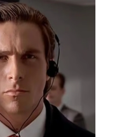
Fotos: Netflix/Lionsgate
néndez: "Es normal para mí"
rd