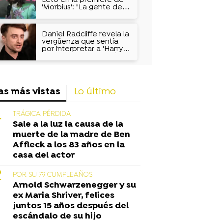
Leto en la premiere de
'Morbius': "La gente de
España es mi cosa
favorita"
Daniel Radcliffe revela la
vergüenza que sentía
por interpretar a 'Harry
Potter': "No era lo más
guay del mundo"
as más vistas
Lo último
TRÁGICA PÉRDIDA
Sale a la luz la causa de la
muerte de la madre de Ben
Affleck a los 83 años en la
casa del actor
POR SU 79 CUMPLEAÑOS
Arnold Schwarzenegger y su
ex Maria Shriver, felices
juntos 15 años después del
escándalo de su hijo