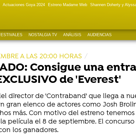
Actuaciones Goya 2024
Estreno Madame Web
Shannen Doherty y Alyss
FESTIVALES
NOSTALGIA TV
ANÁLISIS
AUDIENCIAS
EMBRE A LAS 20:00 HORAS
O: Consigue una entra
 EXCLUSIVO de 'Everest'
 del director de 'Contraband' que llega a nue
n gran elenco de actores como Josh Brolin,
chos más. Con motivo del estreno tenemos
 la película el 8 de septiembre. El concurs
on los ganadores.