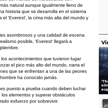
 más natural aunque igualmente lleno de
a historia que se desarrolla en el sistema
el 'Everest', la cima más alta del mundo y
les asombrosos y una calidad de escena
alismo posible, 'Everest' llegará a
Ví
eptiembre.
n los acontecimientos que tuvieron lugar
anzar el pico más alto del mundo, narra el
ones que se enfrentan a una de las peores
l hombre ha conocido jamás.
'Th
eli
as es puesto a prueba cuando deben luchar
esp
e los elementos y superar obstáculos
ado esfuerzo por sobrevivir.