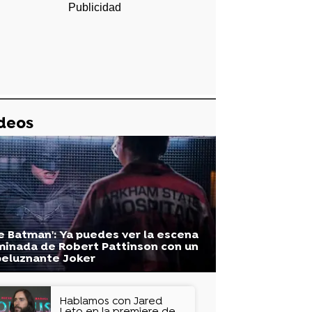
deos
e Batman': Ya puedes ver la escena
minada de Robert Pattinson con un
eluznante Joker
Hablamos con Jared