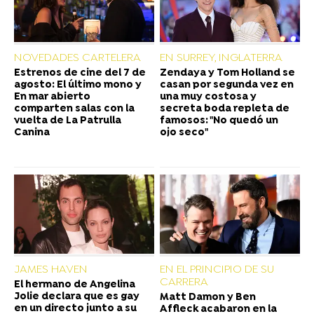
NOVEDADES CARTELERA
EN SURREY, INGLATERRA
Estrenos de cine del 7 de
Zendaya y Tom Holland se
agosto: El último mono y
casan por segunda vez en
En mar abierto
una muy costosa y
comparten salas con la
secreta boda repleta de
vuelta de La Patrulla
famosos: "No quedó un
Canina
ojo seco"
JAMES HAVEN
EN EL PRINCIPIO DE SU
CARRERA
El hermano de Angelina
Jolie declara que es gay
Matt Damon y Ben
en un directo junto a su
Affleck acabaron en la