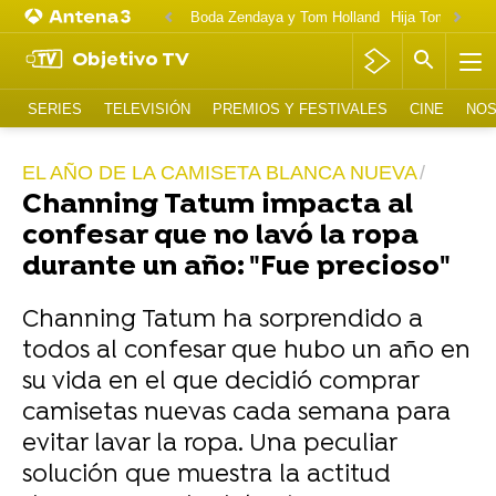
Boda Zendaya y Tom Holland
Hija Tom Cruise 
Objetivo TV
SERIES
TELEVISIÓN
PREMIOS Y FESTIVALES
CINE
NOS
EL AÑO DE LA CAMISETA BLANCA NUEVA
Channing Tatum impacta al
confesar que no lavó la ropa
durante un año: "Fue precioso"
Channing Tatum ha sorprendido a
todos al confesar que hubo un año en
su vida en el que decidió comprar
camisetas nuevas cada semana para
evitar lavar la ropa. Una peculiar
solución que muestra la actitud