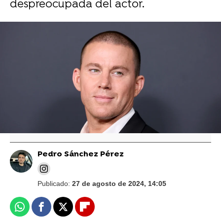
despreocupada del actor.
Vídeo: Reuters I Foto: Getty
Channing Tatum, "agradecido" de que su
hija no haya visto sus striptease en Magic
Mike: "Será horrible cuando suceda"
Pedro Sánchez Pérez
Publicado:
27 de agosto de 2024, 14:05
Whatsapp
Facebook
X
Flipboard