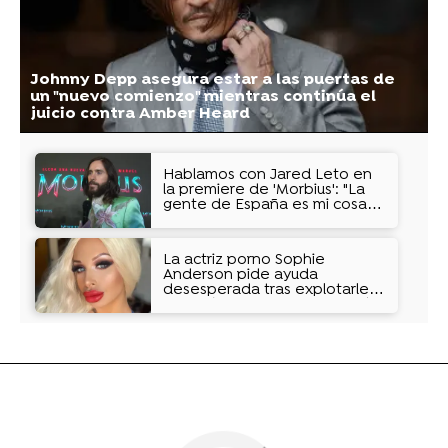
Johnny Depp asegura estar a las puertas de
un "nuevo comienzo" mientras continúa el
juicio contra Amber Heard
Hablamos con Jared Leto en
la premiere de 'Morbius': "La
gente de España es mi cosa
favorita"
La actriz porno Sophie
Anderson pide ayuda
desesperada tras explotarle
una prótesis: "Mi carrera está
arruinada"