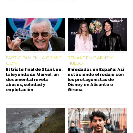
PARTICIPAN EN LA COMIC
REMAKE EN CARNE Y
CON
HUESO
El triste final de Stan Lee,
Enredados en España: Así
la leyenda de Marvel: un
está siendo el rodaje con
documental revela
los protagonistas de
abusos, soledad y
Disney en Alicante o
explotación
Girona