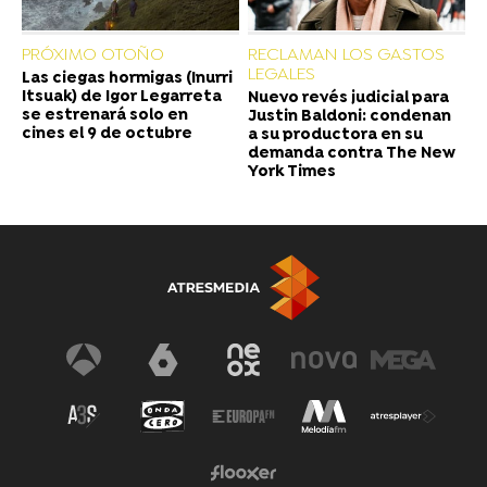
PRÓXIMO OTOÑO
RECLAMAN LOS GASTOS
LEGALES
Las ciegas hormigas (Inurri
Itsuak) de Igor Legarreta
Nuevo revés judicial para
se estrenará solo en
Justin Baldoni: condenan
cines el 9 de octubre
a su productora en su
demanda contra The New
York Times