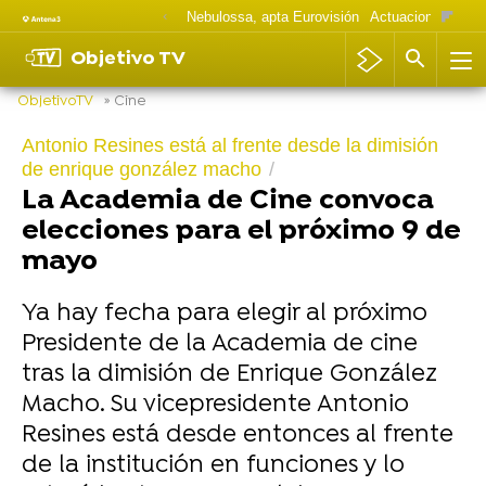
Nebulossa, apta Eurovisión
Actuaciones Goya
Objetivo TV
ObjetivoTV
» Cine
Antonio Resines está al frente desde la dimisión
de enrique gonzález macho
La Academia de Cine convoca
elecciones para el próximo 9 de
mayo
Ya hay fecha para elegir al próximo
Presidente de la Academia de cine
tras la dimisión de Enrique González
Macho. Su vicepresidente Antonio
Resines está desde entonces al frente
de la institución en funciones y lo