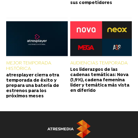
sus competidores
MEJOR TEMPORADA
AUDIENCIAS TEMPORADA
HISTÓRICA
Los liderazgos de las
cadenas temáticas: Nova
atresplayer cierra otra
(1,9%), cadena femenina
temporada de éxito y
líder y temática más vista
prepara una batería de
en diferido
estrenos para los
próximos meses