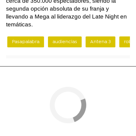
cerca de 350.000 espectadores, siendo la
segunda opción absoluta de su franja y
llevando a Mega al liderazgo del Late Night en
temáticas.
Pasapalabra
audiencias
Antena 3
rober