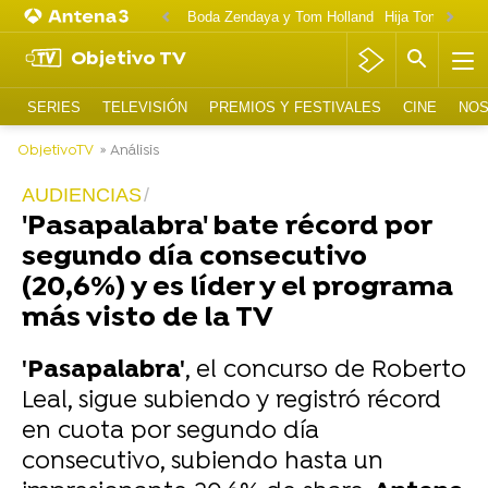
Boda Zendaya y Tom Holland
Hija Tom Cruise 
Objetivo TV
SERIES
TELEVISIÓN
PREMIOS Y FESTIVALES
CINE
NOS
ObjetivoTV
» Análisis
AUDIENCIAS
'Pasapalabra' bate récord por
segundo día consecutivo
(20,6%) y es líder y el programa
más visto de la TV
'Pasapalabra'
, el concurso de Roberto
Leal, sigue subiendo y registró récord
en cuota por segundo día
consecutivo, subiendo hasta un