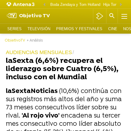
Boda Zendaya y Tom Holland
Hija Tom Cruise 
Objetivo TV
SERIES
TELEVISIÓN
PREMIOS Y FESTIVALES
CINE
NOS
ObjetivoTV
» Análisis
AUDIENCIAS MENSUALES
laSexta (6,6%) recupera el
liderazgo sobre Cuatro (6,5%),
incluso con el Mundial
laSextaNoticias
(10,6%) continúa con
sus registros más altos del año y suma
73 meses consecutivos líder sobre su
rival.
'Al rojo vivo'
encadena su tercer
mes consecutivo como líder absoluto