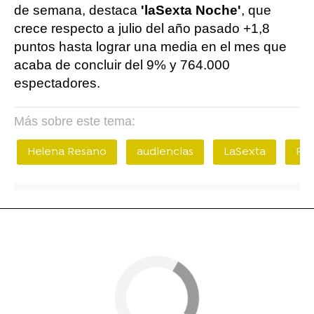
de semana, destaca
'laSexta Noche'
, que
crece respecto a julio del año pasado +1,8
puntos hasta lograr una media en el mes que
acaba de concluir del 9% y 764.000
espectadores.
Más sobre este tema:
Helena Resano
audiencias
LaSexta
Pes