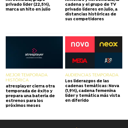
privado líder (22,5%),
cadena y el grupo de TV
marca un hito en julio
privado líderes en julio, a
distancias históricas de
sus competidores
MEJOR TEMPORADA
AUDIENCIAS TEMPORADA
HISTÓRICA
Los liderazgos de las
cadenas temáticas: Nova
atresplayer cierra otra
(1,9%), cadena femenina
temporada de éxito y
líder y temática más vista
prepara una batería de
en diferido
estrenos para los
próximos meses