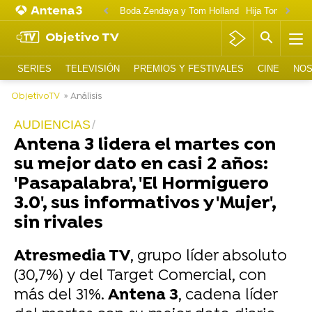
Boda Zendaya y Tom Holland
Hija Tom Cruise 
Objetivo TV
SERIES
TELEVISIÓN
PREMIOS Y FESTIVALES
CINE
NOS
ObjetivoTV
» Análisis
AUDIENCIAS
Antena 3 lidera el martes con
su mejor dato en casi 2 años:
'Pasapalabra', 'El Hormiguero
3.0', sus informativos y 'Mujer',
sin rivales
Atresmedia TV
, grupo líder absoluto
(30,7%) y del Target Comercial, con
más del 31%.
Antena 3
, cadena líder