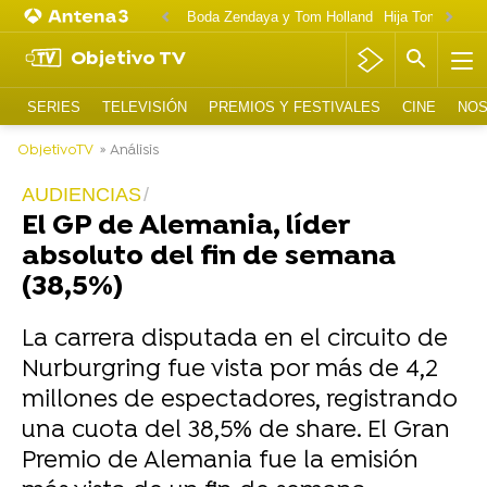
Boda Zendaya y Tom Holland
Hija Tom Cruise 
Objetivo TV
SERIES
TELEVISIÓN
PREMIOS Y FESTIVALES
CINE
NOS
ObjetivoTV
» Análisis
AUDIENCIAS
El GP de Alemania, líder
absoluto del fin de semana
(38,5%)
La carrera disputada en el circuito de
Nurburgring fue vista por más de 4,2
millones de espectadores, registrando
una cuota del 38,5% de share. El Gran
Premio de Alemania fue la emisión