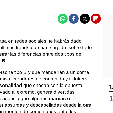
Whatsapp
Facebook
X
Flipboa
pasa en redes sociales, te habrás dado
últimos trends que han surgido, sobre todo
trar las diferencias entre dos tipos de
o B
.
rsona tipo B y que mandarían a un coma
emisa, creadores de contenido y tiktokers
sonalidad
que chocan con la opuesta.
L
evado al extremo, genera divertidas
 evidencia que algunas
manías o
r absurdas y descabelladas desde la otra
un montón de comentarios entre los