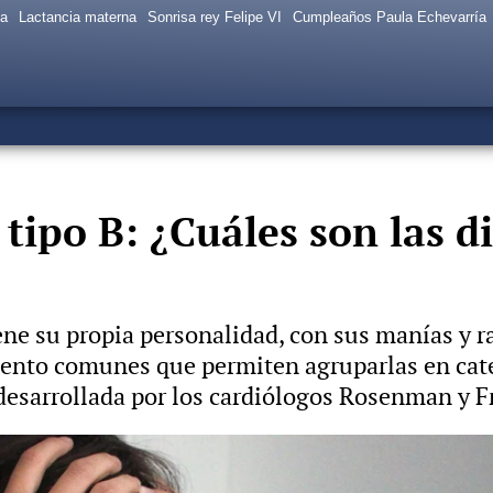
sa
Lactancia materna
Sonrisa rey Felipe VI
Cumpleaños Paula Echevarría
 tipo B: ¿Cuáles son las d
ene su propia personalidad, con sus manías y r
nto comunes que permiten agruparlas en categ
 desarrollada por los cardiólogos Rosenman y 