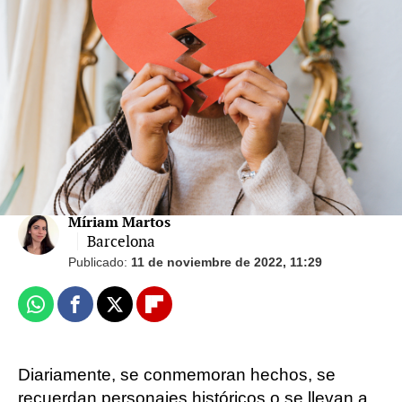
Día del Soltero: los descuentos de Shein que
no te puedes perder
Anuptafobia: cómo saber si tienes miedo a
estar soltero
Míriam Martos
Barcelona
Publicado:
11 de noviembre de 2022, 11:29
Whatsapp
Facebook
X
Flipboard
Diariamente, se conmemoran hechos, se
recuerdan personajes históricos o se llevan a