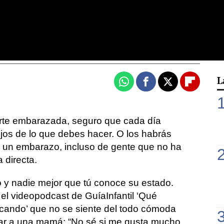
L
Whatsapp
Facebook
X
Flipboa
arte embarazada, seguro que cada día
os de lo que debes hacer. O los habrás
r un embarazo, incluso de gente que no ha
 directa.
y nadie mejor que tú conoce su estado.
el videopodcast de GuíaInfantil ‘Qué
cando’ que no se siente del todo cómoda
ar a una mamá: “No sé si me gusta mucho