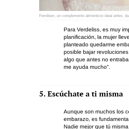
Femibion, un complemento alimenticio ideal antes, d
Para Verdeliss, es muy im
planificación, la mujer ll
planteado quedarme embar
posible bajar revoluciones
algo que antes no entraba 
me ayuda mucho”.
5. Escúchate a ti misma
Aunque son muchos los con
embarazo, es fundamental 
Nadie mejor que tú misma,