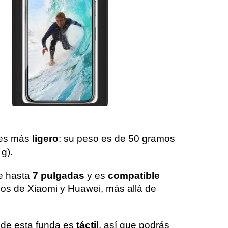
es más
ligero
: su peso es de 50 gramos
g).
e hasta
7 pulgadas
y es
compatible
os de Xiaomi y Huawei, más allá de
e de esta funda es
táctil
, así que podrás