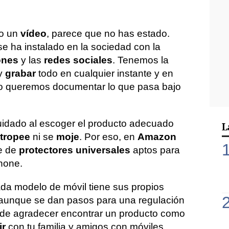
o un
vídeo
, parece que no has estado.
e ha instalado en la sociedad con la
ones
y las
redes sociales
. Tenemos la
y
grabar
todo en cualquier instante y en
uso queremos documentar lo que pasa bajo
cuidado al escoger el producto adecuado
L
tropee
ni se
moje
. Por eso, en
Amazon
ie de
protectores universales
aptos para
hone.
a modelo de móvil tiene sus propios
-aunque se dan pasos para una regulación
s de agradecer encontrar un producto como
ir
con tu familia y amigos con móviles