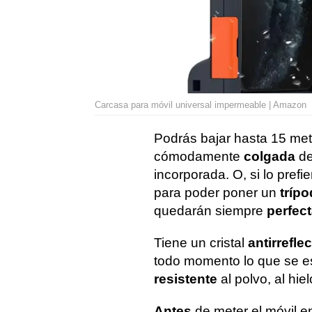
Carcasa para móvil universal impermeable | Amazon
Podrás bajar hasta 15 metr
cómodamente
colgada
de
incorporada. O, si lo prefie
para poder poner un
tríp
quedarán siempre
perfec
Tiene un cristal
antirrefle
todo momento lo que se e
resistente
al polvo, al hiel
Antes
de meter el móvil e