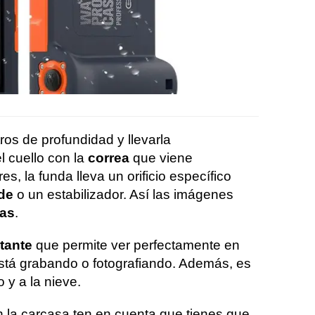
os de profundidad y llevarla
l cuello con la
correa
que viene
res, la funda lleva un orificio específico
ode
o un estabilizador. Así las imágenes
tas
.
ctante
que permite ver perfectamente en
stá grabando o fotografiando. Además, es
o y a la nieve.
n la carcasa ten en cuenta que tienes que