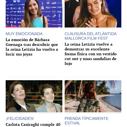
MUY EMOCIONADA
CLAUSURA DEL ATLÀNTIDA
MALLORCA FILM FEST
La emoción de Bárbara
La reina Letizia vuelve a
Goenaga tras descubrir que
demostrar su excelente
la reina Letizia ha vuelto a
forma física con un vestido
lucir sus joyas
cut out y unas sandalias de
lujo
¡FELICIDADES!
PRENDA TÍPICAMENTE
ESTIVAL
Carlota Casiraghi cumple 40