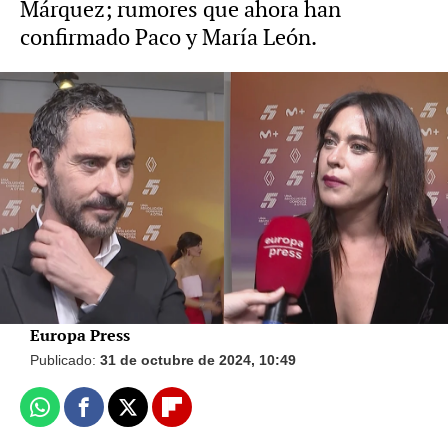
Márquez; rumores que ahora han
confirmado Paco y María León.
Foto: Europa Press / Vídeo: Europa Press
Jaydy Michel, ex de Alejandro Sanz, al
conocer que tiene nueva novia: "Cuanto
más feliz esté, mejor estará mi hija"
Europa Press
Publicado:
31 de octubre de 2024, 10:49
Whatsapp
Facebook
X
Flipboard