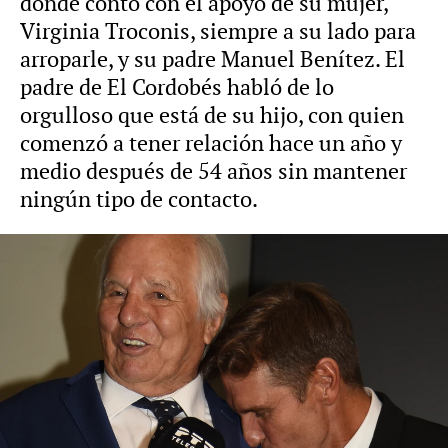
donde contó con el apoyo de su mujer,
Virginia Troconis, siempre a su lado para
arroparle, y su padre Manuel Benítez. El
padre de El Cordobés habló de lo
orgulloso que está de su hijo, con quien
comenzó a tener relación hace un año y
medio después de 54 años sin mantener
ningún tipo de contacto.
Vídeo: Europa Press Foto: Europa Press
Manuel Díaz El Cordobés, sobre el nuevo
novio de su hija Alba Díaz: "Es mejor que los
padres hablemos poco"