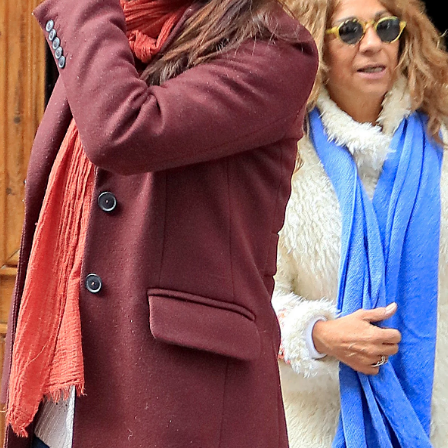
Whatsapp
Facebook
X
Flipboa
 4 de febrero
Lolita Flores confirmaba su
 en coronavirus
a través de sus redes