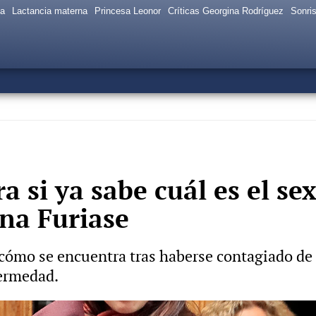
sa
Lactancia materna
Princesa Leonor
Críticas Georgina Rodríguez
Sonris
ra si ya sabe cuál es el s
ena Furiase
 cómo se encuentra tras haberse contagiado de 
fermedad.