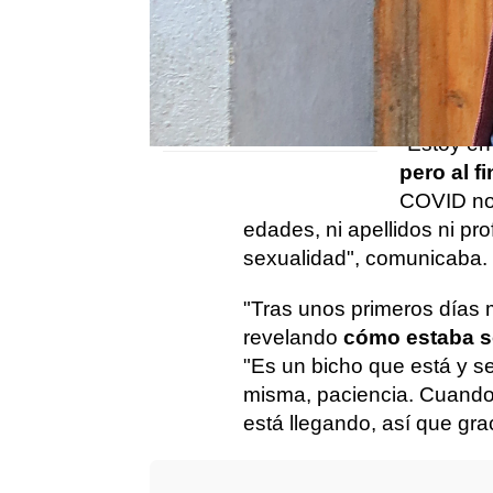
sociales.
embarazo de su hija
Elena Furiase: ''Voy a ser
contagio y
abuela''
del que s
Guillermo Furiase
que había
confiesa si prefiere que el
bebé de Elena sea niño o
niña
"Estoy en
pero al f
COVID no 
edades, ni apellidos ni pro
sexualidad", comunicaba.
"Tras unos primeros días 
revelando
cómo estaba s
"Es un bicho que está y se
misma, paciencia. Cuando s
está llegando, así que grac