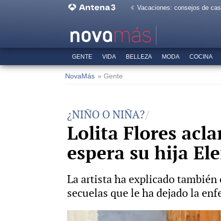
Vacaciones: consejos de ca
GENTE
VIDA
BELLEZA
MODA
COCINA
NovaMás
» Gente
¿NIÑO O NIÑA?
Lolita Flores acla
espera su hija El
La artista ha explicado también
secuelas que le ha dejado la en