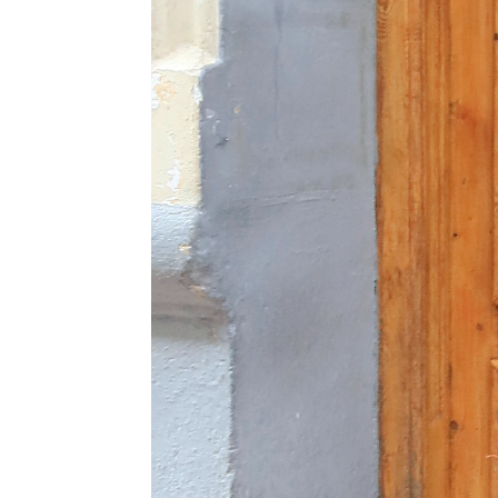
NovaMás
|
Europa Press
Publicado:
15 de febrero de 2022, 12:52
El pasado
Más información
positivo
Lolita Flores confirma el