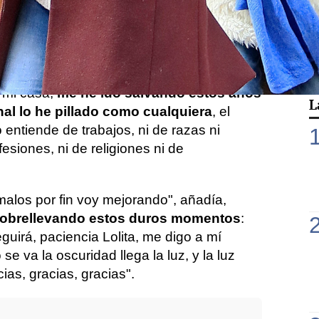
 Haciendo gala de su positividad pese a
su
 el de su hija Elena Furiase
, embarazada
erá su segundo nieto, la artista confesaba
 "pillado" la enfermedad.
 mi casa,
me he ido salvando estos años
L
inal lo he pillado como cualquiera
, el
entiende de trabajos, ni de razas ni
fesiones, ni de religiones ni de
malos por fin voy mejorando", añadía,
obrellevando estos duros momentos
:
guirá, paciencia Lolita, me digo a mí
e va la oscuridad llega la luz, y la luz
ias, gracias, gracias".