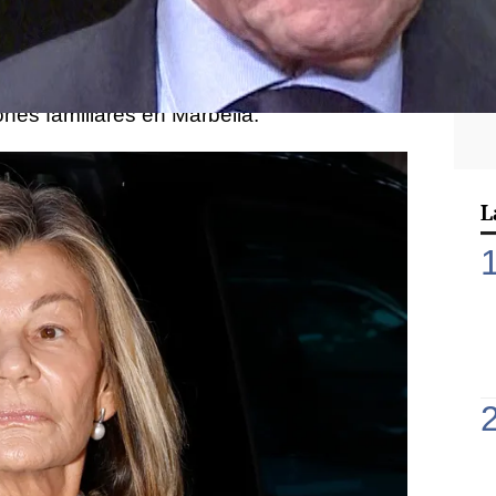
 19 días de diferencia, a
su marido
ija Caritina
, después de que ambos
lminantes cuando se encontraban
nes familiares en Marbella.
L