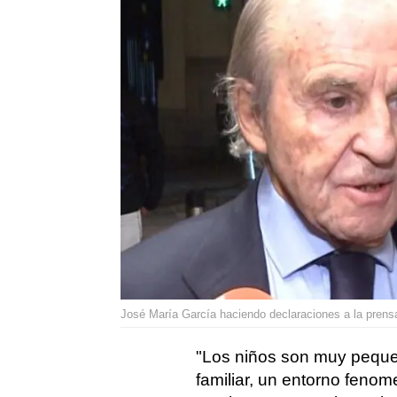
José María García haciendo declaraciones a la prens
"Los niños son muy peque
familiar, un entorno feno