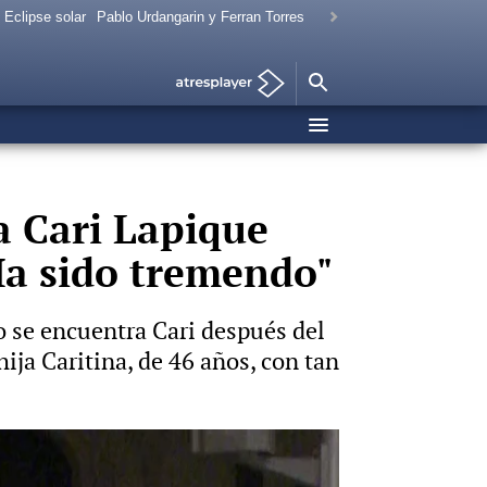
Eclipse solar
Pablo Urdangarin y Ferran Torres
a Cari Lapique
"Ha sido tremendo"
o se encuentra Cari después del
ija Caritina, de 46 años, con tan
Vídeo: Europa Press Foto: Europa Press