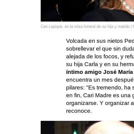
Cari Lapique, en la misa funeral de su hija y marido | 
Volcada en sus nietos Pedro
sobrellevar el que sin du
alejada de los focos, y re
su hija Carla y en su her
íntimo amigo José María
encuentra un mes después
pilares: "Es tremendo, ha
en fin, Cari Madre es una 
organizarse. Y organizar a
reconoce.