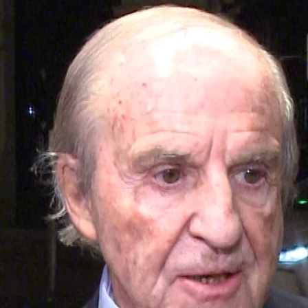
isa funeral 3 días después de la de su marido y su h
Whatsapp
Facebook
X
Flipboa
a
Cari Lapique
, que el pasado mes de