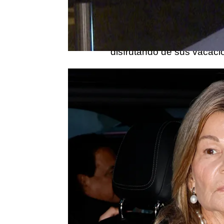
agosto perdía, con apenas
Carlos Goyanes, y a su h
sufriesen dos infartos fu
disfrutando de sus vacacio