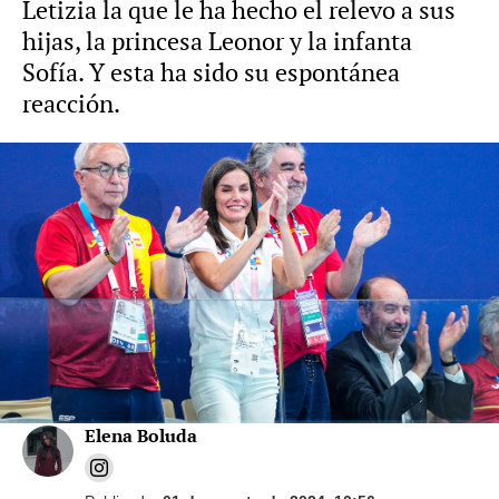
Letizia la que le ha hecho el relevo a sus
hijas, la princesa Leonor y la infanta
Sofía. Y esta ha sido su espontánea
reacción.
Foto: Gtres / Vídeo: Gtres
La reina Letizia luce su look más
arriesgado hasta la fecha en una de sus
citas favoritas en Mallorca
Elena Boluda