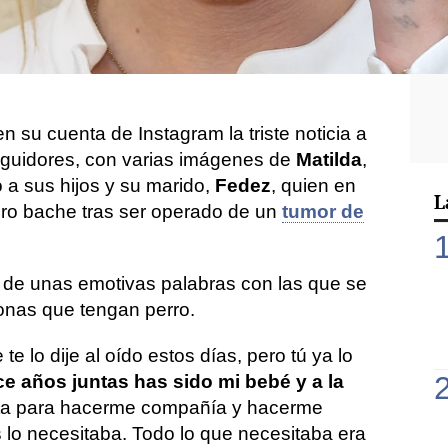
erto en redes sociales para anunciar
la
bulldog francés. La influencer atraviesa un
 pérdida de esta compañera de vida de más
n su cuenta de Instagram la triste noticia a
eguidores, con varias imágenes de
Matilda
,
 a sus hijos y su marido,
Fedez
, quien en
L
uro bache tras ser operado de un
tumor de
 de unas emotivas palabras con las que se
onas que tengan perro.
te lo dije al oído estos días, pero tú ya lo
e años juntas has sido mi bebé y a la
ista para hacerme compañía y hacerme
 lo necesitaba. Todo lo que necesitaba era