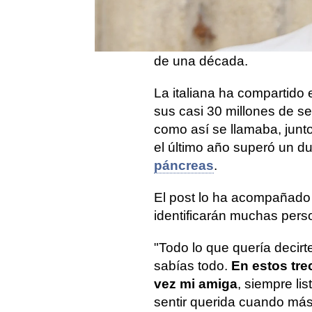
Chiara Ferragni se ha abi
muerte de su perrita
, un 
momento delicado tras la
de una década.
La italiana ha compartido e
sus casi 30 millones de s
como así se llamaba, junto
el último año superó un d
páncreas
.
El post lo ha acompañado
identificarán muchas pers
"Todo lo que quería decirte 
sabías todo.
En estos trec
vez mi amiga
, siempre l
sentir querida cuando más