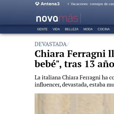
Vacaciones: consejos de ca
GENTE
VIDA
BELLEZA
MODA
COCINA
DEVASTADA
Chiara Ferragni ll
bebé", tras 13 añ
La italiana Chiara Ferragni ha c
influencer, devastada, estaba mu
Chiara Ferragni reflexiona sobre 
problemas más grandes que yo"
Fedez, el marido de Chiara Ferr