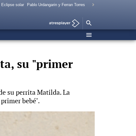
Eclipse solar
Pablo Urdangarin y Ferran Torres
ta, su "primer
de su perrita Matilda. La
 primer bebé".
o que aprender a resolver
: "Me ha provocado espasmos en las