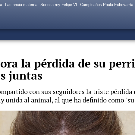
sa
Lactancia materna
Sonrisa rey Felipe VI
Cumpleaños Paula Echevarría
ora la pérdida de su perri
os juntas
ompartido con sus seguidores la triste pérdida 
y unida al animal, al que ha definido como "su
el difícil momento personal que atraviesa: "He tenid
agni, anuncia el problema de salud mental que sufre