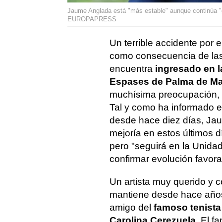
Jaume Anglada está "más estable" aunque continúa "g
EUROPAPRESS
Un terrible accidente por 
como consecuencia de las 
encuentra
ingresado en la
Espases de Palma de Ma
muchísima preocupación, l
Tal y como ha informado e
desde hace diez días, Ja
mejoría en estos últimos 
pero "seguirá en la Unida
confirmar evolución favora
Un artista muy querido y 
mantiene desde hace añ
amigo del
famoso tenista 
Carolina Cerezuela
. El 