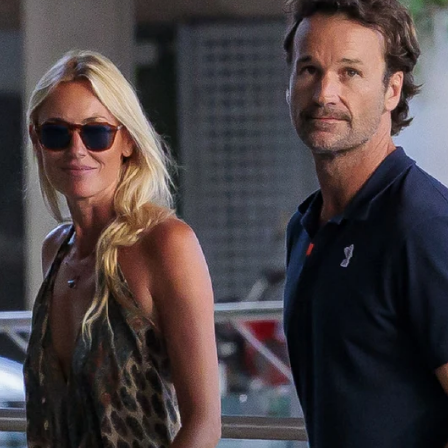
Whatsapp
Facebook
X
Flipboa
9
do 8 de agosto,
Jaume Anglada sufría un
co
. El conocido
cantautor mallorquín
era