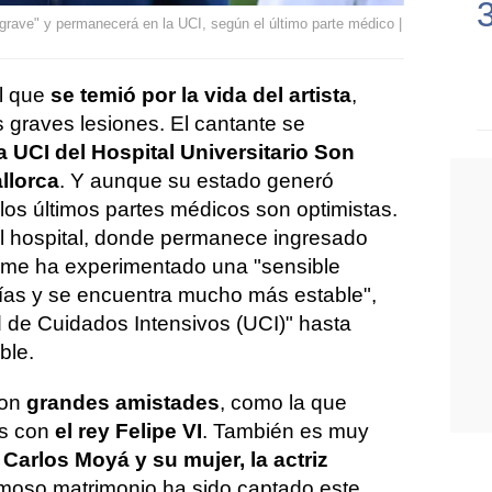
rave" y permanecerá en la UCI, según el último parte médico |
el que
se temió por la vida del artista
,
graves lesiones. El cantante se
 UCI del Hospital Universitario Son
llorca
. Y aunque su estado generó
os últimos partes médicos son optimistas.
l hospital, donde permanece ingresado
ume ha experimentado una "sensible
días y se encuentra mucho más estable",
d de Cuidados Intensivos (UCI)" hasta
ble.
con
grandes amistades
, como la que
os con
el rey Felipe VI
. También es muy
Carlos Moyá y su mujer, la actriz
famoso matrimonio ha sido captado este