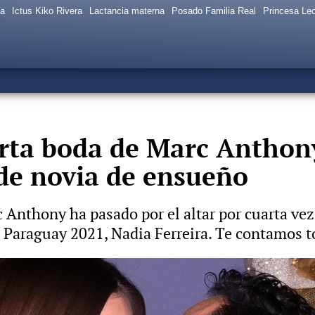
sa
Ictus Kiko Rivera
Lactancia materna
Posado Familia Real
Princesa Le
arta boda de Marc Anthon
 de novia de ensueño
Anthony ha pasado por el altar por cuarta vez.
 Paraguay 2021, Nadia Ferreira. Te contamos to
 hija de Jennifer López y Marc Anthony