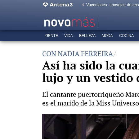
Vacaciones: consejos de ca
GENTE
VIDA
BELLEZA
MODA
COCINA
CON NADIA FERREIRA
Así ha sido la cu
lujo y un vestido
El cantante puertorriqueño Marc 
es el marido de la Miss Universo
El cambio radical que ha pegado la