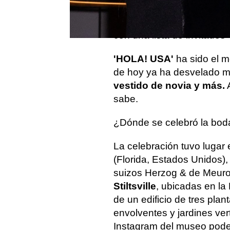
dijo el "sí, quiero" en una
boda del cantante puertorr
con una lista de invitados 
'HOLA! USA'
ha sido el m
de hoy ya ha desvelado m
vestido de novia y más.
A
sabe.
¿Dónde se celebró la bod
La celebración tuvo lugar 
(Florida, Estados Unidos),
suizos Herzog & de Meuron
Stiltsville
, ubicadas en la
de un edificio de tres plan
envolventes y jardines ver
Instagram del museo pode