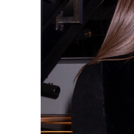
Ariadna Roca
Barcelona
Actualizado:
30 de enero de 2023, 15:
Publicado:
30 de enero de 2023, 13:37
El pasado 28 de enero,
M
de la Miss Universo Para