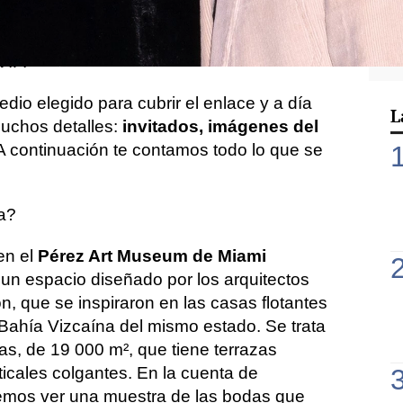
 celebración que, a pesar de ser la cuarta
iqueño, contó con toda clase de lujos y
VIP.
edio elegido para cubrir el enlace y a día
L
uchos detalles:
invitados, imágenes del
 continuación te contamos todo lo que se
a?
en el
Pérez Art Museum de Miami
 un espacio diseñado por los arquitectos
, que se inspiraron en las casas flotantes
 Bahía Vizcaína del mismo estado. Se trata
tas, de 19 000 m², que tiene terrazas
ticales colgantes. En la cuenta de
mos ver una muestra de las bodas que