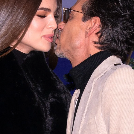
Whatsapp
Facebook
X
Flipboa
09
arc Anthony
(54)
se convirtió en el marido
guay 2021,
Nadia Ferreira
(23)
.
La pareja