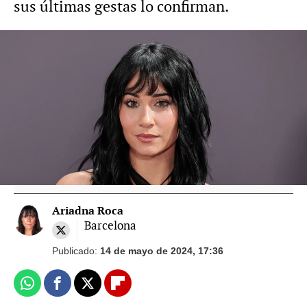
sus últimas gestas lo confirman.
Foto: Gtres
Sebastián Yatra confirma su reconciliación
con Aitana: "Estamos felices y estamos
contentos"
Ariadna Roca
Barcelona
Publicado:
14 de mayo de 2024, 17:36
Whatsapp
Facebook
X
Flipboard