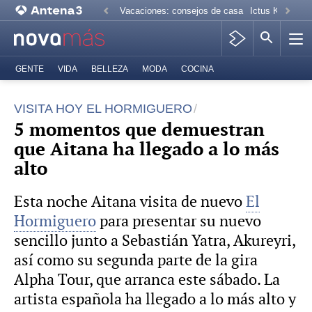
Vacaciones: consejos de casa
Ictus Kiko Rive
GENTE
VIDA
BELLEZA
MODA
COCINA
VISITA HOY EL HORMIGUERO
5 momentos que demuestran
que Aitana ha llegado a lo más
alto
Esta noche Aitana visita de nuevo
El
Hormiguero
para presentar su nuevo
sencillo junto a Sebastián Yatra, Akureyri,
así como su segunda parte de la gira
Alpha Tour, que arranca este sábado. La
artista española ha llegado a lo más alto y