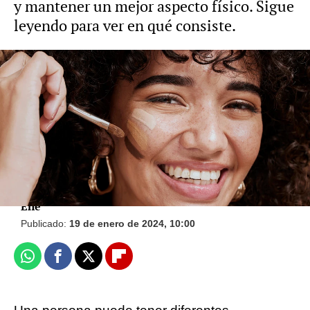
y mantener un mejor aspecto físico. Sigue
leyendo para ver en qué consiste.
¿Usas maquillaje en polvo? La advertencia
que debes conocer
Jennifer García Rojo
Eñe
Publicado:
19 de enero de 2024, 10:00
Whatsapp
Facebook
X
Flipboard