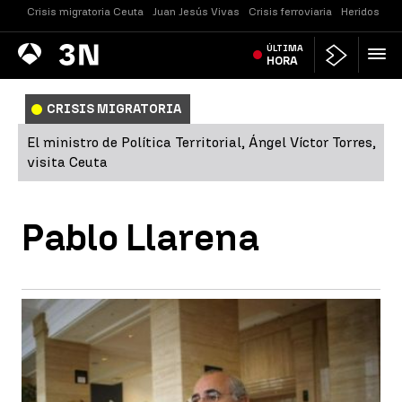
Crisis migratoria Ceuta
Juan Jesús Vivas
Crisis ferroviaria
Heridos Cast
Antena
ÚLTIMA
Noticias
3
HORA
CRISIS MIGRATORIA
El ministro de Política Territorial, Ángel Víctor Torres,
visita Ceuta
Pablo Llarena