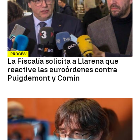
'PROCÉS'
La Fiscalía solicita a Llarena que
reactive las euroórdenes contra
Puigdemont y Comín