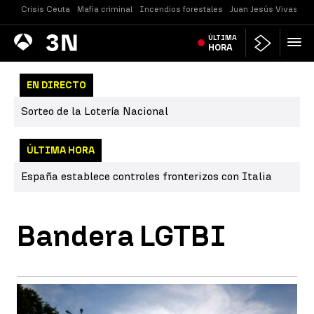
Crisis Ceuta
Mafia criminal
Incendios forestales
Juan Jesús Vivas
Vi
Antena
ÚLTIMA
Noticias
3
HORA
EN DIRECTO
Sorteo de la Lotería Nacional
ÚLTIMA HORA
España establece controles fronterizos con Italia
Bandera LGTBI