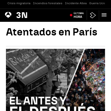
Crisis migratoria
Incendios forestales
Incidente Altea
Guerra Ucrania
Antena
ÚLTIMA
Noticias
3
HORA
Atentados en París