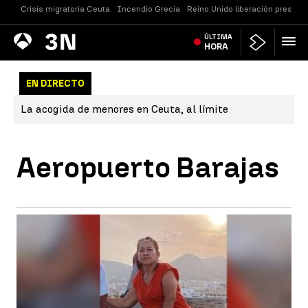
Crisis migratoria Ceuta
Incendio Grecia
Reino Unido liberación presos
Antena
ÚLTIMA
Noticias
3
HORA
EN DIRECTO
La acogida de menores en Ceuta, al límite
Aeropuerto Barajas