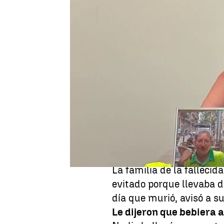
Rosario Miñano
Actualizado:
10 de julio de 2025, 11:27
Publicado:
10 de julio de 2025, 10:06
La hermana de Montse, 
de limpieza de Barcelo
con altas temperaturas, 
vuelva a pasar más". Por
protocolos que se qued
la vida por trabajar bajo
La familia de la falleci
evitado porque llevaba d
día que murió, avisó a 
Le dijeron que bebiera a