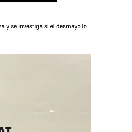
a y se investiga si el desmayo lo
estiga si falleció por un golpe de calor |
Europa Press