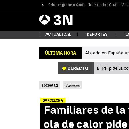
Crisis migratoria Ceuta
Trump sobre Ceuta
Viol
Antena
Noticias
3
ACTUALIDAD
DEPORTES
L
Aislado en España un 
ÚLTIMA HORA
¿Qué
El PP pide la c
DIRECTO
sociedad
Sucesos
BARCELONA
Familiares de la
Bus
ola de calor pid