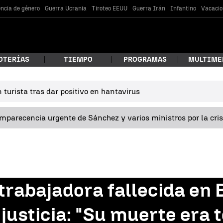
encia de género
Guerra Ucrania
Tiroteo EEUU
Guerra Irán
Infantino
Vacacio
OTERÍAS
TIEMPO
PROGRAMAS
MULTIME
turista tras dar positivo en hantavirus
 estás buscando?
omparecencia urgente de Sánchez y varios ministros por la cri
 trabajadora fallecida en 
car
e justicia: "Su muerte era