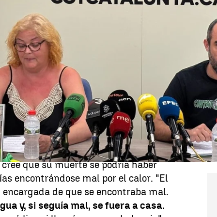
Whatsapp
Facebook
X
Linkedin
la
trabajadora de 51 años del servicio
na
que
falleció tras una jornada laboral
pide justicia por ella. "No queremos que
 ello,
exigen medidas reales y no
an en papel
para que nadie más pierda
 un sol extremo.
da cree que su muerte se podría haber
ías encontrándose mal por el calor. "El
su encargada de que se encontraba mal.
gua y, si seguía mal, se fuera a casa.