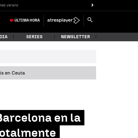
nes verano
ÚLTIMA
HORA
DIA
SERIES
NEWSLETTER
sis en Ceuta
Barcelona en la
 totalmente