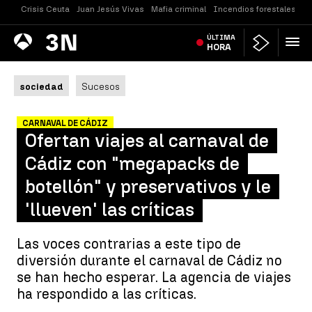
Crisis Ceuta
Juan Jesús Vivas
Mafia criminal
Incendios forestales
Vi
Antena
ÚLTIMA
Noticias
3
HORA
sociedad
Sucesos
CARNAVAL DE CÁDIZ
Ofertan viajes al carnaval de
Cádiz con "megapacks de
botellón" y preservativos y le
'llueven' las críticas
Las voces contrarias a este tipo de
diversión durante el carnaval de Cádiz no
se han hecho esperar. La agencia de viajes
ha respondido a las críticas.