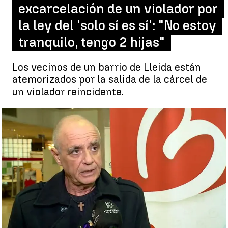
excarcelación de un violador por
la ley del 'solo sí es sí': "No estoy
tranquilo, tengo 2 hijas"
Los vecinos de un barrio de Lleida están
atemorizados por la salida de la cárcel de
un violador reincidente.
Miedo en Lleida por la excarcelación de un violador por la ley del
'solo sí es sí': "Tengo dos hijas, no estoy tranquilo" |
.
Rosario Miñano
Publicado:
01 de febrero de 2023, 08:57