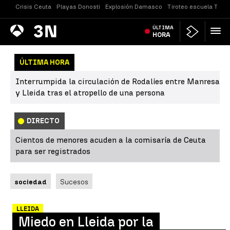
Crisis Ceuta
Playas Donosti
Explosión Damasco
Tiroteo escuela Taila
Antena
ÚLTIMA
Noticias
3
HORA
ÚLTIMA HORA
Interrumpida la circulación de Rodalíes entre Manresa
y Lleida tras el atropello de una persona
DIRECTO
Cientos de menores acuden a la comisaría de Ceuta
para ser registrados
sociedad
Sucesos
LLEIDA
Miedo en Lleida por la