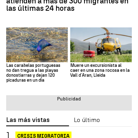
atienden a más de 300 migrantes en
las últimas 24 horas
Las carabelas portuguesas
Muere un excursionista al
no dan tregua a las playas
caer en una zona rocosa en la
donostiarras y dejan 120
Vall d´Aran, Lleida
picaduras en un día
Las más vistas
Lo último
CRISIS MIGRATORIA