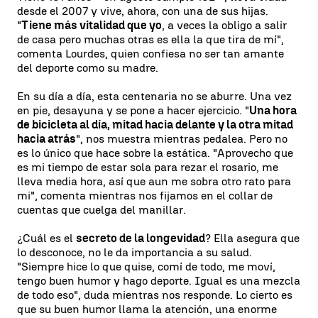
desde el 2007 y vive, ahora, con una de sus hijas.
"
Tiene más vitalidad que yo
, a veces la obligo a salir
de casa pero muchas otras es ella la que tira de mí",
comenta Lourdes, quien confiesa no ser tan amante
del deporte como su madre.
En su día a día, esta centenaria no se aburre. Una vez
en pie, desayuna y se pone a hacer ejercicio. "
Una hora
de bicicleta al día, mitad hacia delante y la otra mitad
hacia atrás
", nos muestra mientras pedalea. Pero no
es lo único que hace sobre la estática. "Aprovecho que
es mi tiempo de estar sola para rezar el rosario, me
lleva media hora, así que aun me sobra otro rato para
mi", comenta mientras nos fijamos en el collar de
cuentas que cuelga del manillar.
¿Cuál es el
secreto de la longevidad
? Ella asegura que
lo desconoce, no le da importancia a su salud.
"Siempre hice lo que quise, comí de todo, me moví,
tengo buen humor y hago deporte. Igual es una mezcla
de todo eso", duda mientras nos responde. Lo cierto es
que su buen humor llama la atención, una enorme