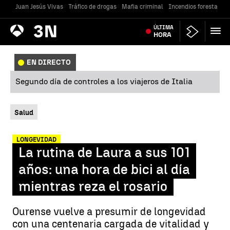
Juan Jesús Vivas
Tráfico de drogas
Mafia criminal
Incendios forestales
Antena
ÚLTIMA
Noticias
3
HORA
EN DIRECTO
Segundo día de controles a los viajeros de Italia
Salud
LONGEVIDAD
La rutina de Laura a sus 101
años: una hora de bici al día
mientras reza el rosario
Ourense vuelve a presumir de longevidad
con una centenaria cargada de vitalidad y