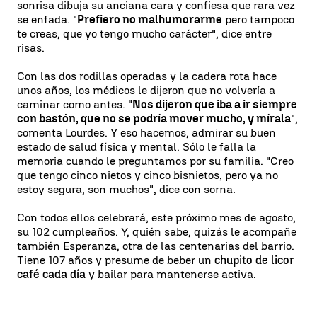
sonrisa dibuja su anciana cara y confiesa que rara vez
se enfada. "
Prefiero no malhumorarme
pero tampoco
te creas, que yo tengo mucho carácter", dice entre
risas.
Con las dos rodillas operadas y la cadera rota hace
unos años, los médicos le dijeron que no volvería a
caminar como antes. "
Nos dijeron que iba a ir siempre
con bastón, que no se podría mover mucho, y mírala
",
comenta Lourdes. Y eso hacemos, admirar su buen
estado de salud física y mental. Sólo le falla la
memoria cuando le preguntamos por su familia. "Creo
que tengo cinco nietos y cinco bisnietos, pero ya no
estoy segura, son muchos", dice con sorna.
Con todos ellos celebrará, este próximo mes de agosto,
su 102 cumpleaños. Y, quién sabe, quizás le acompañe
también Esperanza, otra de las centenarias del barrio.
Tiene 107 años y presume de beber un
chupito de licor
café cada día
y bailar para mantenerse activa.