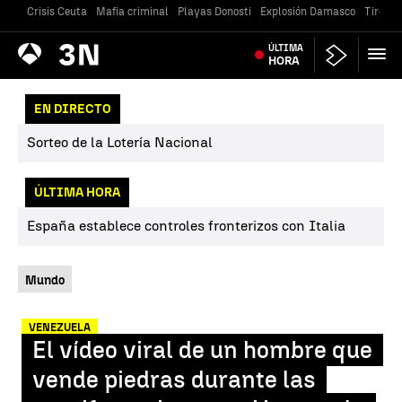
Crisis Ceuta
Mafia criminal
Playas Donosti
Explosión Damasco
Tiroteo
Antena
ÚLTIMA
Noticias
3
HORA
EN DIRECTO
Sorteo de la Lotería Nacional
ÚLTIMA HORA
España establece controles fronterizos con Italia
Mundo
VENEZUELA
El vídeo viral de un hombre que
vende piedras durante las