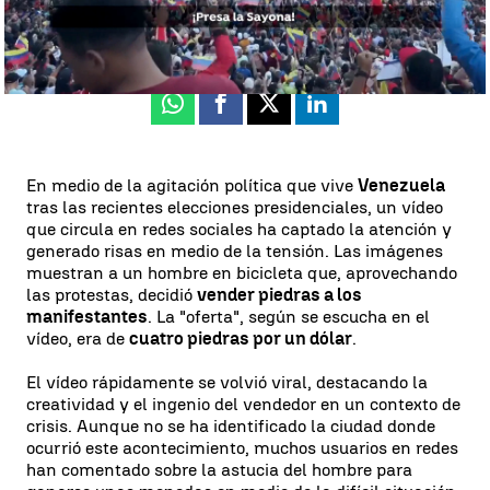
Irene Rodríguez
Publicado:
31 de julio de 2024, 12:53
Whatsapp
Facebook
X
Linkedin
En medio de la agitación política que vive
Venezuela
tras las recientes elecciones presidenciales, un vídeo
que circula en redes sociales ha captado la atención y
generado risas en medio de la tensión. Las imágenes
muestran a un hombre en bicicleta que, aprovechando
las protestas, decidió
vender piedras a los
manifestantes
. La "oferta", según se escucha en el
vídeo, era de
cuatro piedras por un dólar
.
El vídeo rápidamente se volvió viral, destacando la
creatividad y el ingenio del vendedor en un contexto de
crisis. Aunque no se ha identificado la ciudad donde
ocurrió este acontecimiento, muchos usuarios en redes
han comentado sobre la astucia del hombre para