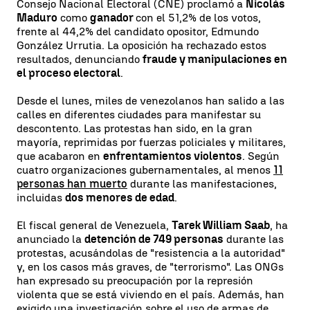
Consejo Nacional Electoral (CNE) proclamó a
Nicolás
Maduro
como
ganador
con el 51,2% de los votos,
frente al 44,2% del candidato opositor, Edmundo
González Urrutia. La oposición ha rechazado estos
resultados, denunciando
fraude y manipulaciones en
el proceso electoral
.
Desde el lunes, miles de venezolanos han salido a las
calles en diferentes ciudades para manifestar su
descontento. Las protestas han sido, en la gran
mayoría, reprimidas por fuerzas policiales y militares,
que acabaron en
enfrentamientos violentos
. Según
cuatro organizaciones gubernamentales, al menos
11
personas han muerto
durante las manifestaciones,
incluidas
dos menores de edad
.
El fiscal general de Venezuela,
Tarek William Saab
, ha
anunciado la
detención de 749 personas
durante las
protestas, acusándolas de "resistencia a la autoridad"
y, en los casos más graves, de "terrorismo". Las ONGs
han expresado su preocupación por la represión
violenta que se está viviendo en el país. Además, han
exigido una investigación sobre el uso de armas de