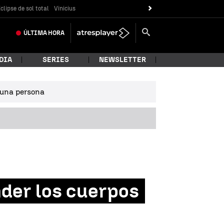
clipse de sol total
Vinicius
ÚLTIMA
HORA
DIA
SERIES
NEWSLETTER
e una persona
nder los cuerpos