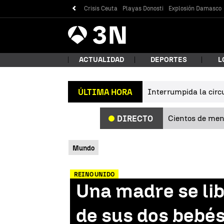
Crisis Ceuta
Playas Donosti
Explosión Damasco
Antena
Noticias
3
ACTUALIDAD
DEPORTES
L
Interrumpida la circu
ÚLTIMA HORA
¿Qué
Cientos de meno
DIRECTO
Mundo
REINO UNIDO
Una madre se lib
Bus
de sus dos bebés