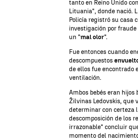
tanto en Reino Unido co
Lituania", donde nació. 
Policía registró su casa
investigación por fraud
un "
mal olor
".
Fue entonces cuando enc
descompuestos
envuelt
de ellos fue encontrado e
ventilación.
Ambos bebés eran hijos b
Žilvinas Ledovskis, que 
determinar con certeza l
descomposición de los re
irrazonable" concluir q
momento del nacimiento