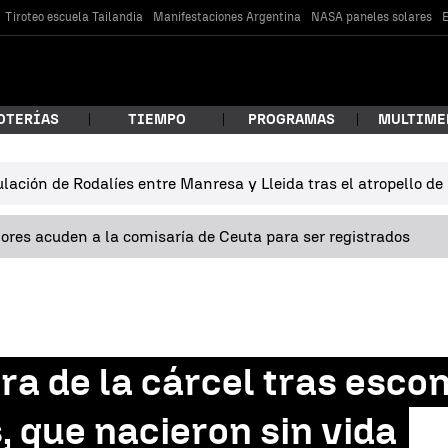
Tiroteo escuela Tailandia
Manifestaciones Argentina
NASA paneles solares
E
OTERÍAS
TIEMPO
PROGRAMAS
MULTIME
lación de Rodalíes entre Manresa y Lleida tras el atropello d
 estás buscando?
res acuden a la comisaría de Ceuta para ser registrados
ra de la cárcel tras esco
car
, que nacieron sin vida