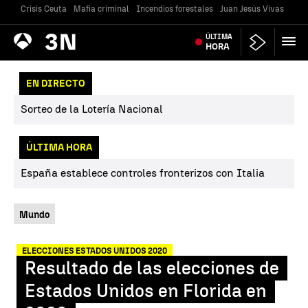
Crisis Ceuta
Mafia criminal
Incendios forestales
Juan Jesús Vivas
Vivi
Antena
ÚLTIMA
Noticias
3
HORA
EN DIRECTO
Sorteo de la Lotería Nacional
ÚLTIMA HORA
España establece controles fronterizos con Italia
Mundo
ELECCIONES ESTADOS UNIDOS 2020
Resultado de las elecciones de
Estados Unidos en Florida en