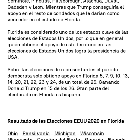
Seminole, Pinellas, Hillsborough, Alachua, Duval,
Gadsden y Leon. Mientras que Trump conseguiría el
apoyo en el resto de condados que le darían como
vencedor en el estado de Florida.
Florida es considerado uno de los estados clave de las
elecciones de Estados Unidos, por lo que en general
quién obtiene el apoyo de este territorio en las
elecciones de Estados Unidos logra la presidencia de
USA.
Sobre las elecciones de representantes el partido
demócrata solo obtiene apoyo en Florida 5, 7, 9, 10, 13,
14, 20, 21, 22, 23 y 24, de un total de 26. Ganando
Donald Trump en 15 de los 26. Gran parte del
electorado en Florida es hispano.
Resultado de las Elecciones EEUU 2020 en Florida
Ohio
-
Pensilvania
-
Michigan
-
Wisconsin
-
Minnesota
-
Carolina del Norte
-
Georgia
-
Nevada
-