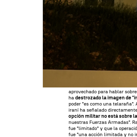
Estela C. Martínez
Actualizado:
17 de abril de 2024, 22:57
Publicado:
17 de abril de 2024, 09:07
La respiración sigue contenid
intercambian amenazas
.
Irá
que
si "cruzan la línea", "cort
hebreo responde de forma cont
"segundos" y "con armas no u
creciendo pese a las reiteradas
se contribuya a una
desescal
Irán ha celebrado este miércole
sus Fuerzas Armadas en varios 
aprovechado para hablar sobre 
ha
destrozado la imagen de "i
poder "es como una telaraña". 
iraní ha señalado directament
opción militar no está sobre 
nuestras Fuerzas Armadas". Ra
fue "limitado" y que la operac
fue "una acción limitada y no 