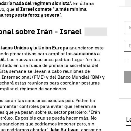
edaría nada del régimen sionista".
En última
evo, que
si Israel comete "la más mínima
na respuesta feroz y severa".
nal sobre Irán - Israel
tados Unidos y la Unión Europa
anunciaron este
ndo preparativos para ampliar las
sanciones a
el.
Las nuevas sanciones podrían llegar "en los
ntado en una rueda de prensa la secretaria del
 Esta semana se llevan a cabo reuniones de
 Internacional (FMI) y del Banco Mundial (BM) y
echará estas reuniones para coordinar posturas
ampliar el régimen de sanciones.
s serán las sanciones exactas pero Yellen ha
aumentar controles para evitar que Teherán se
s que ya pesan sobre su sector petrolero: "Irán
tróleo. Es posible que se pueda hacer más. No
L
as sanciones que podríamos imponer pero, sin
que podríamos abordar".
Jake Sullivan
, asesor de