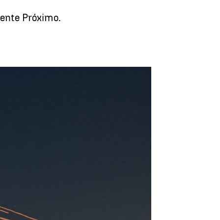
iente Próximo.
Ataque Irán - Israel, en directo |
Europa Press