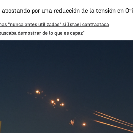
 apostando por una reducción de la tensión en Or
s "nunca antes utilizadas" si Israel contraataca
 buscaba demostrar de lo que es capaz"