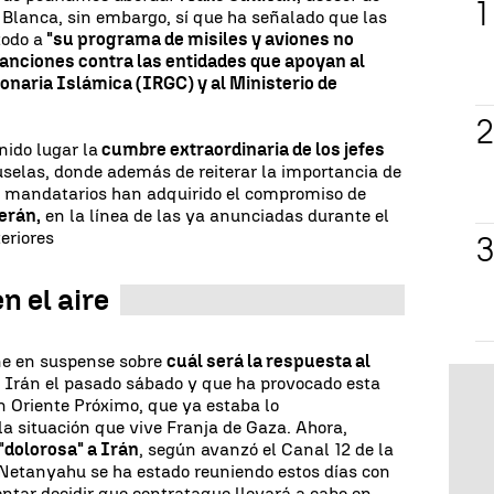
 Blanca, sin embargo, sí que ha señalado que las
todo a
"su programa de misiles y aviones no
anciones contra las entidades que apoyan al
onaria Islámica (IRGC) y al Ministerio de
enido lugar la
cumbre extraordinaria de los jefes
uselas, donde además de reiterar la importancia de
os mandatarios han adquirido el compromiso de
erán,
en la línea de las ya anunciadas durante el
eriores
n el aire
ne en suspense sobre
cuál será la respuesta al
e Irán el pasado sábado y que ha provocado esta
en Oriente Próximo, que ya estaba lo
a situación que vive Franja de Gaza. Ahora,
"dolorosa" a Irán
, según avanzó el Canal 12 de la
 Netanyahu se ha estado reuniendo estos días con
entar decidir que contrataque llevará a cabo en