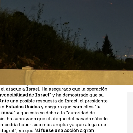
Whatsapp
Facebook
X
Linkedin
a en el mundo entero mientras que
Irán e Israel se
n
el pasado martes advirtió a Israel y sus aliados
arían piernas"
y, además, advierten que si el país
undente, el
contrataque
de ellos sería
en
sadas hasta ahora"
. Una tensión que sigue
 peticiones de la
comunidad internacional
de que
ada
de la situación.
s el Día Nacional del Ejército, donde ha exhibido a
desfiles. El
presidente de Irán,
Ebrahim Raisí, ha
el ataque a Israel. Ha asegurado que la operación
nvencibilidad de Israel"
y ha demostrado que su
Ante una posible respuesta de Israel, el presidente
e a
Estados Unidos
y asegura que para ellos
"la
la mesa"
y que esto se debe a la "autoridad de
isí ha subrayado que el ataque del pasado sábado
ión podría haber sido más amplia ya que alega que
integral", ya que
"si fuese una acción a gran