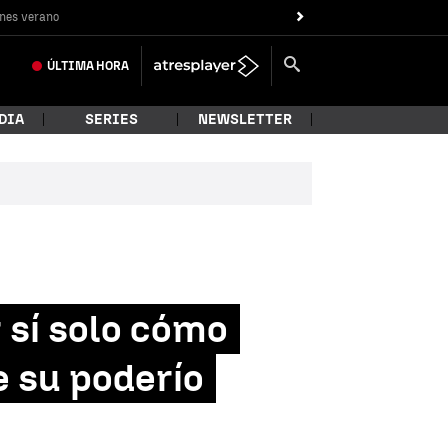
nes verano
ÚLTIMA
HORA
DIA
SERIES
NEWSLETTER
 sí solo cómo
 su poderío