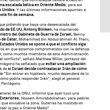
una escalada bélica en Oriente Medio
, para así
s Unidos.
Y las últimas informaciones apuntan a
este fin de semana.
gue pidiendo que haya una desescalada del
ado de EE.UU, Antony Blinken,
ha mantenido
nistro del Gabinete de Guerra de Israel,
Benny
 de Catar,
Mohammed bin Abdulrahman Al Thani,
Estados Unidos se opone a que el conflicto siga
ros en que estamos comprometidos con la defensa
er, como muchos miembros de esta Administración
l conflicto", señaló Matthew Miller, portavoz del
entágono ha señalado que
evitar una ampliación
rá de
si Israel decide contraatacar Irán de cómo
so:
"Sin entrar en hipótesis, mucho dependerá de lo
ómo podría responder Irán", alegó el general
l Pentágono.
general de la ONU, informó que ayer tuvo una
 Exteriores,
Hossein Amirabdollahian, para pedirle
n
que envuelve la zona. Guterres ha insistido en
raer la paz a Oriente Medio".