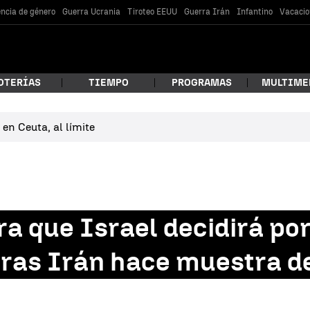
encia de género
Guerra Ucrania
Tiroteo EEUU
Guerra Irán
Infantino
Vacacio
OTERÍAS
TIEMPO
PROGRAMAS
MULTIME
en Ceuta, al límite
 estás buscando?
a que Israel decidirá por
ras Irán hace muestra de
car