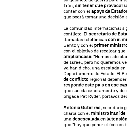
Irán,
sin tener que provocar 
contar con el
apoyo de Estado
que podrá tomar una decisión
La comunidad internacional si
conflicto. El
secretario de Est
llamadas telefónicas
con el mi
Gantz y con el
primer ministro
con el objetivo de recalcar que
ampliándose:
"Hemos sido cla
de Israel, pero no queremos v
ya han dicho, una escalada en e
Departamento de Estado. El P
de conflicto
regional depende
responde este país en ese ca
que suceda exactamente y de c
brigada Pat Ryder, portavoz de
Antonio Guterres,
secretario 
charla con el
ministro iraní de
una
desescalada en la tensió
que "hay que poner el foco en t