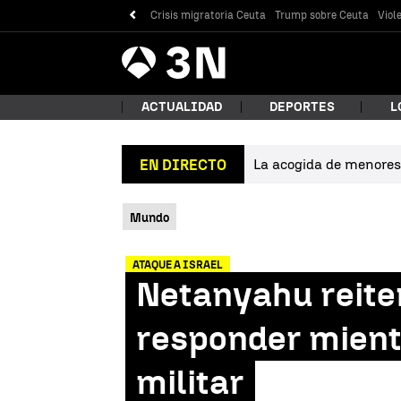
Crisis migratoria Ceuta
Trump sobre Ceuta
Viol
Antena
Noticias
3
ACTUALIDAD
DEPORTES
L
La acogida de menores 
EN DIRECTO
¿Qué
Mundo
ATAQUE A ISRAEL
Netanyahu reiter
responder mient
militar
Bus