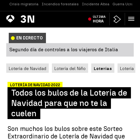
Crisis migratoria
Incendios forestales
Incidente Altea
Guerra Ucrania
Antena
ÚLTIMA
Noticias
3
HORA
EN DIRECTO
Segundo día de controles a los viajeros de Italia
Lotería de Navidad
Lotería del Niño
Loterías
Lotería N
LOTERÍA DE NAVIDAD 2022
Todos los bulos de la Lotería de
Navidad para que no te la
cuelen
Son muchos los bulos sobre este Sorteo
Extraordinario de Lotería de Navidad que