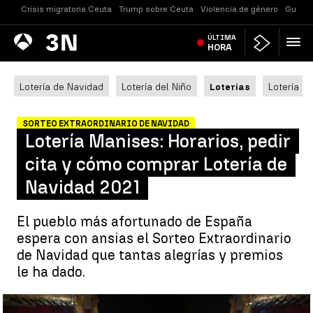
Crisis migratoria Ceuta
Trump sobre Ceuta
Violencia de género
Guerra
Antena
ÚLTIMA
Noticias
3
HORA
Lotería de Navidad
Lotería del Niño
Loterías
Lotería N
SORTEO EXTRAORDINARIO DE NAVIDAD
Lotería Manises: Horarios, pedir
cita y cómo comprar Lotería de
Navidad 2021
El pueblo más afortunado de España
espera con ansias el Sorteo Extraordinario
de Navidad que tantas alegrías y premios
le ha dado.