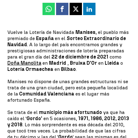
Whatsapp
Facebook
X
Linkedin
Vuelve la Lotería de Navidad
a
Manises,
el pueblo más
premiado de
España
en el
Sorteo Extraordinario de
Navidad
. A lo largo del país encontramos grandes y
prestigiosas administraciones de lotería preparadas
para el gran día del
22 de diciembre de 2021
como
Doña Manolita
en
Madrid
,
Bruixa D'Or
en
Lleida
o
Lotería Ormaechea
en
Bilbao
.
Manises no dispone de unas grandes estructuras ni se
trata de una gran ciudad, pero esta pequeña localidad
de la
Comunidad Valenciana
es el lugar más
afortunado España.
Se trata de el
municipio más afortunado
ya que ha
caído el '
Gordo'
en 5 ocasiones,
1971, 1986, 2012, 2013
y 2018
. Lo más sorprendente es esa década del 2010,
que tocó tres veces. La probabilidad de que las cifras
de tu décimo y las del '
Gordo
' sean las mismas es del