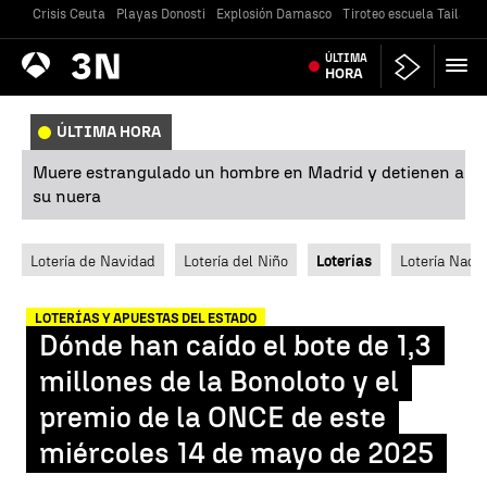
Crisis Ceuta
Playas Donosti
Explosión Damasco
Tiroteo escuela Tailandi
Antena
ÚLTIMA
Noticias
3
HORA
ÚLTIMA HORA
Muere estrangulado un hombre en Madrid y detienen a
su nuera
Lotería de Navidad
Lotería del Niño
Loterías
Lotería Nacio
LOTERÍAS Y APUESTAS DEL ESTADO
Dónde han caído el bote de 1,3
millones de la Bonoloto y el
premio de la ONCE de este
miércoles 14 de mayo de 2025