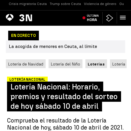
Crisis migratoria Ceuta
Trump sobre Ceuta
Violencia de género
Guerra
Antena
ÚLTIMA
Noticias
3
HORA
EN DIRECTO
La acogida de menores en Ceuta, al límite
Lotería de Navidad
Lotería del Niño
Loterías
Lotería N
LOTERÍA NACIONAL
Lotería Nacional: Horario,
premios y resultado del sorteo
de hoy sábado 10 de abril
Comprueba el resultado de la Lotería
Nacional de hoy, sábado 10 de abril de 2021.