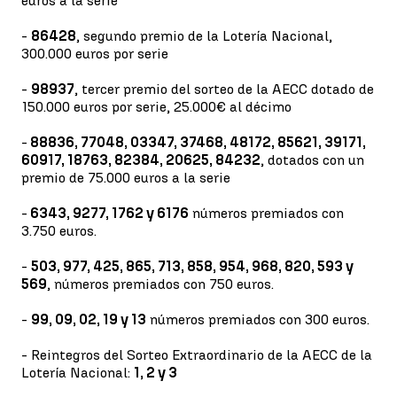
euros a la serie
-
86428
, segundo premio de la Lotería Nacional,
300.000 euros por serie
-
98937
, tercer premio del sorteo de la AECC dotado de
150.000 euros por serie, 25.000€ al décimo
-
88836, 77048, 03347, 37468, 48172, 85621, 39171,
60917, 18763, 82384, 20625, 84232
, dotados con un
premio de 75.000 euros a la serie
-
6343, 9277, 1762 y 6176
números premiados con
3.750 euros.
-
503, 977, 425, 865, 713, 858, 954, 968, 820, 593 y
569
, números premiados con 750 euros.
-
99, 09, 02, 19 y 13
números premiados con 300 euros.
- Reintegros del Sorteo Extraordinario de la AECC de la
Lotería Nacional:
1, 2 y 3