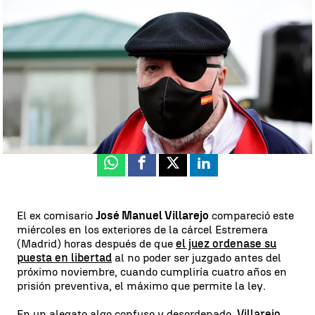
Villarejo, a la salida de prisión: "Las cloacas no generan mierda, la
limpian" |
EFE
Antena 3 Noticias
Publicado:
03 de marzo de 2021, 19:00
Whatsapp
Facebook
X
Linkedin
El ex comisario
José Manuel Villarejo
compareció este
miércoles en los exteriores de la cárcel Estremera
(Madrid) horas después de que
el juez ordenase su
puesta en libertad
al no poder ser juzgado antes del
próximo noviembre, cuando cumpliría cuatro años en
prisión preventiva, el máximo que permite la ley.
En un alegato algo confuso y desordenado,
Villarejo
,